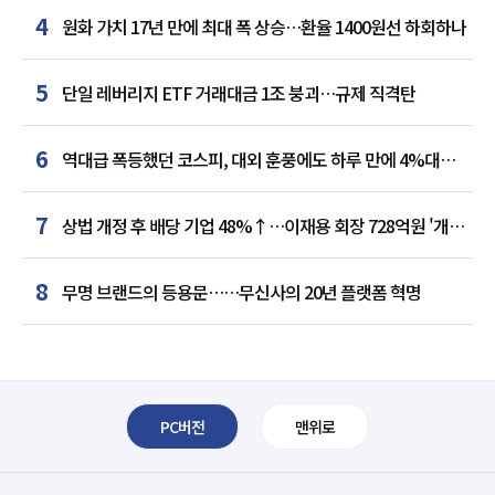
4
원화 가치 17년 만에 최대 폭 상승…환율 1400원선 하회하나
5
단일 레버리지 ETF 거래대금 1조 붕괴…규제 직격탄
6
역대급 폭등했던 코스피, 대외 훈풍에도 하루 만에 4%대
급락
7
상법 개정 후 배당 기업 48%↑…이재용 회장 728억원 '개인
최다'
8
무명 브랜드의 등용문……무신사의 20년 플랫폼 혁명
PC버전
맨위로