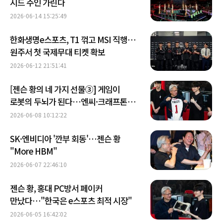
시드 주인 가린다
2026-06-14 15:25:49
한화생명e스포츠, T1 꺾고 MSI 직행…
원주서 첫 국제무대 티켓 확보
2026-06-12 21:51:41
[젠슨 황의 네 가지 선물③] 게임이
로봇의 두뇌가 된다…엔씨·크래프톤이
불려나온 이유
2026-06-08 10:12:22
SK·엔비디아 '깐부 회동'…젠슨 황
"More HBM"
2026-06-07 22:46:10
젠슨 황, 홍대 PC방서 페이커
만났다…"한국은 e스포츠 최적 시장"
2026-06-05 16:42:02