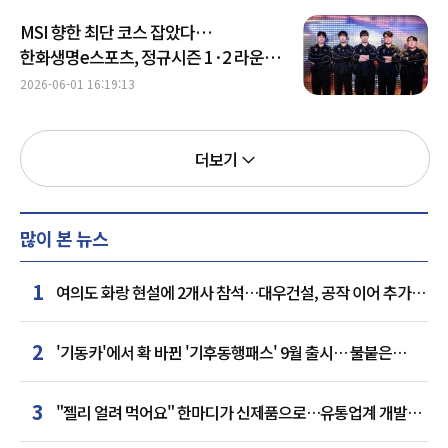
MSI 향한 최단 코스 잡았다…
한화생명e스포츠, 정규시즌 1·2 라운드
1위 확정
2026-06-01 16:19:13
더보기
많이 본 뉴스
1
여의도 화랑 현설에 2개사 참석…대우건설, 공작 이어 추가
거점 확보하나
2
'기동카'에서 확 바뀐 '기후동행패스' 9월 출시… 불붙은
카드사 경쟁
3
"젤리 얼려 먹어요" 한마디가 신제품으로…유통업계 개발실
된 SNS