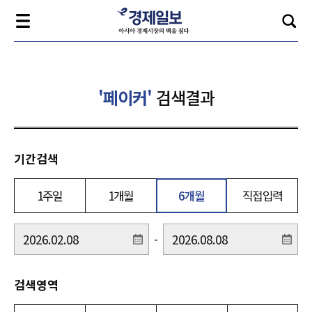
'페이커'
검색결과
기간검색
1주일
1개월
6개월
직접입력
-
검색영역