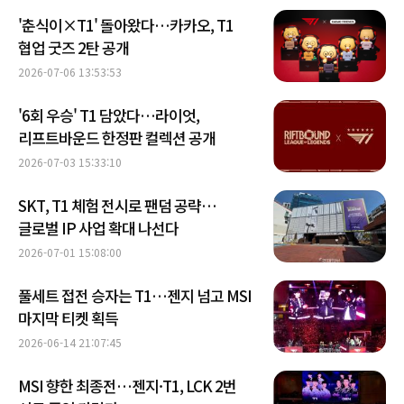
'춘식이×T1' 돌아왔다…카카오, T1
협업 굿즈 2탄 공개
2026-07-06 13:53:53
'6회 우승' T1 담았다…라이엇,
리프트바운드 한정판 컬렉션 공개
2026-07-03 15:33:10
SKT, T1 체험 전시로 팬덤 공략…
글로벌 IP 사업 확대 나선다
2026-07-01 15:08:00
풀세트 접전 승자는 T1…젠지 넘고 MSI
마지막 티켓 획득
2026-06-14 21:07:45
MSI 향한 최종전…젠지·T1, LCK 2번