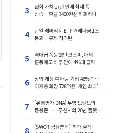
원화 가치 17년 만에 최대 폭
3
상승…환율 1400원선 하회하나
단일 레버리지 ETF 거래대금 1조
4
붕괴…규제 직격탄
역대급 폭등했던 코스피, 대외
5
훈풍에도 하루 만에 4%대 급락
상법 개정 후 배당 기업 48%↑…
6
이재용 회장 728억원 '개인 최다'
[유통명가 DNA] 무명 브랜드의
7
등용문……무신사의 20년 플랫폼
혁명
[SWOT 금융분석] '최대 실적·
8