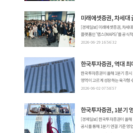
국민연금이 5% 이상 지분을 보유한
이는 지난 3월 말 296조4433억원과 
미래에셋증권, 차세대 글
지난 1분기 수익률 32%를 두 배
넘게 확대되며 분기 기준 역대 최대치를 경신했다. 수익의 핵심은 반도체 대형주
[경제일보] 미래에셋증권, 차세대 글로벌 투자 플랫폼
증가분은 전체 증가액의 79.8%
플랫폼인 '맵스(MAPS)'를 공식적으로 선보였다고 29일 밝
말 40.4%에서 지난 6일 55.7%로 급증했다. 특히 SK하이닉스의 성과가 두드러졌다.
출범 행사를 개최했다. 이날 행사
2026-06-29 16:56:32
7.5%로 유지했다. 그러나 평가액
알렉스 성 IT본부장 등 주요 임원진이 참석했다. 맵스는 미래에셋증권의 새로운 성장
190.3%를 기록했다. 삼성전자 
바탕으로 제작된 첫 번째 글로벌
145조8467억원으로 69조1626억원 늘었다. 다른 주요 종목들의 평가액도 크게 뛰었
한국투자증권, 역대 최대
디지털자산을 동시에 거래할 수 있
종목은 △SK스퀘어 11조9953
미래에셋증권은 철저한 안정성 검증을 거
한국투자증권이 올해 1분기 증시 
△SK 2조577억원 순이다. 삼성
그동안 각 국가별로 흩어져 있던 
영역이 고르게 성장하는 육각형 
이상 불어났다. 반면 손실을 기록한 종목도 있다. 미래에셋증권은 지난 1분기 호실적과 달리 지난 2분기에
미래에셋증권은 한국을 포함해 인
마무리되면 종합금융그룹 주포로서 시너지 창
1조717억원가량 평가액이 하락하
2026-06-02 07:58:57
운영해왔다. 미래에셋증권은 이번 홍콩을 시작으로 △미국 △일본 △싱가포르 △중국 등 주요 거점 국가로 서비스
(DART)에 따르면 한국투자증권의
5737억원 △한화시스템 4510억원 △카카오 
영역을 넓혀갈 계획이다. 여기에 인
급증했다. 별도 기준 당기순이익은
확보한 종목은 심텍을 비롯해 SK
출시 국가로 홍콩을 선택한 배경
한국투자증권, 1분기 
달성했다. 실적 상승은 주식 수탁수수료 증가와 자산관리 부문의 금융상품 판매 호조가 이끌었다. 지난 3월 기준 주요
21개로 파악됐다. 지분율을 가장 
분석된다. 앞서 미래에셋증권 홍콩
부문별 점유율은 △위탁매매 8.0
지분율이 대폭 늘었다. 반대로 LG와
[경제일보] 한국투자증권이 올해 1분기 1조원에
획득했다. 이로써 현지 일반 투자자를 
고른 성장세를 보였다 위탁매매 부문 수익은 모바일트레이딩시스템(MTS)의 인공지능 전환(AX) 개편에 힘입어 크게
이상을 보유한 상위 종목은 지난 6
공시를 통해 1분기 연결 기준 영업
축사를 통해 홍콩 진출 20년 만
확대됐다. 기업금융 부문은 기업공
한국금융지주 13.28% 순으로 나타났다. 한편 정해진 주식 비중을 넘겨도 당장 팔지 않게 미