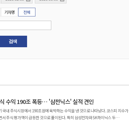
기자명
전체
검색
 수익 190조 폭등… '삼전닉스' 실적 견인
기 국내 주식시장에서 190조원에 육박하는 수익을 낸 것으로 나타났다. 코스피 지수가
면서 주식 평가액이 급등한 것으로 풀이된다. 특히 삼성전자와 SK하이닉스 두
적을 견인한 것으로 보인다. 8일 금융정보업체 에프앤가이드에 따르면