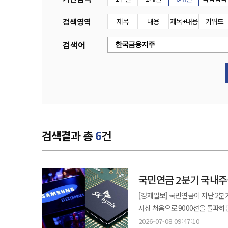
검색영역
제목
내용
제목+내용
키워드
검색어
검색결과 총
6
건
국민연금 2분기 국내주식
[경제일보] 국민연금이 지난 2분
사상 처음으로 9000선을 돌파하
종목에서만 151조원 넘는 수익을 거두며 전체 실
2026-07-08 09:47:10