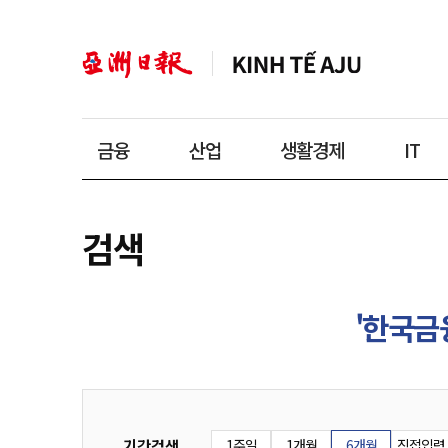
금융
산업
생활경제
IT
검색
'한국금
기간검색
1주일
1개월
6개월
직접입력