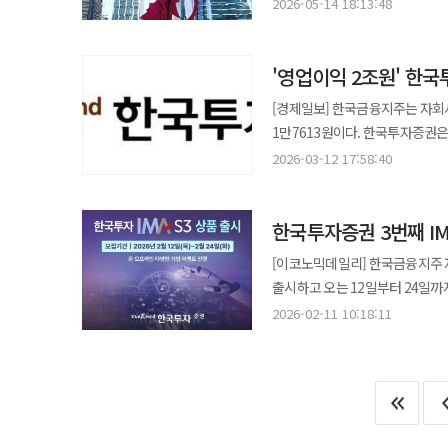
규모다. 이 기간 당기순이익은 75.1% 증가한 7847
미래에셋증권은 홍콩 시장에서 △
2026-05-14 18:13:48
한국투자신탁운용과 한국투자밸류자산
주식 리밸런싱 유예 조치는 지난
모두 2조원을 넘어선 데 이은 뚜
미래에셋증권은 향후 중국 벤처캐피
한국금융지주의 인수합병 추진은 
출회될 가능성이 존재할 것으로 
한국투자증권은 사업 포트폴리오를 
자산 규모를 1조위안까지 확대하겠다는 목표를 밝혔다. 미래에셋증권 관
있다. 보험사 인수가 마무리될 경
'영업이익 2조원' 한국
위탁매매(33.3%) △기업금융(18.6%) △자산관리
접점에서 구현하는 첫 글로벌 투자
기대된다. 한국투자증권은 올 1분기 부동산 프로젝트파이낸싱(PF) 신규 거래가 증가하며 수수료 수익이 지난해 동기
뛰었다. 주식 시장 활황과 비대면
글로벌 투자자들이 하나의 플랫폼에서 더 
[경제일보] 한국금융지주는 자회사 한국
대비 13.1% 증가한 1550억원
인공지능 전환을 목표로 50건 
반영한 'ESG 리포트 2025' 발간 KB증권이 회사 환경 사회 지배구조(ESG) 성과와 향후 계획을 담은 'ESG 리포트
1만7613원이다. 한국투자증권은 
21조6000억원에 달하는 반면 운
기술을 접목했다. 제이피모건과 국태해통증권 등 해외 금융사와 손잡고 독점 리서치 제공도 늘렸다. 자산관리 부문
2025'를 29일 발표했다. 국
이사회 결의일로부터 1개월 이내 지급되며, 
부동산 PF 등이 포함된 여신성 위
2026-03-12 17:58:40
판매수수료는 71.6%로 상승했다. 채권과
제공하기 위해 보고 체계를 한층 끌어올린 것이 특징이다. 이
기반한 것으로 보인다. 앞서 한국
웃돌았다. 250억원가량의 자금이
지난해 말 85조1천억원에서 94
가이드라인을 적용해 △거버넌스 
배당금은 2023년 4003억원, 2
한국투자증권은 '이지스밸류플러스
기업금융 부문 실적은 지난해 같은
짰다. 투자자 시각에서 재무적으로
한국투자증권 3번째 IM
한국투자증권 관계자는 "다각화한
발굴 능력을 입증했다. 또한 지난해 말 열린 종합투자계좌 시장에 맞춰 독자적인 사업 모델을 더 단단하게 구축하고
국제통합보고위원회(IIRC) 프레
단기성 조달 구조를 다변화하고 
[이코노믹데일리] 한국금융지주 자
있다. 리테일 상품 공급력과 기업금융 딜 소싱 능력을 합친
자본이 회사의 장기적인 가치 상
[아주경제 2026년 06월 02일자
출시하고 오는 12일부터 24일까지 모집을 진행한다고 11일
시장 변동성에 적극 대응하며 훌륭
(UN SDGs)와 연계성을 높여 기업 활
모집 규모는 3000억원 수준이다.
이는 국내 증권사 중 가장 큰 규모다. 한국투자증권은 지속적인 자본 확충을 통해 발행어음 21조
2026-02-11 10:18:11
데이터북은 환경과 사회 지배구조
등에 투자하고 운용 실적에 따라 성과를 배분
종합투자계좌 자금 2조6천억원을 굴리며 모험자본
데이터를 더 쉽게 활용할 수 있
국내 최초로 IMA 사업자로 지정된
시장 상황에 좌우되지 않는 균형
전사적인 위기관리 체계를 더욱 단단하게 다진 것으로 보
영업점 및 뱅키스 고객을 대상으로
도약하기 위한 기반을 계속 강화해
지속가능경영보고서는 글로벌 공시
모바일 상품권을 제공하며 고액 투
"앞으로도 지속가능한 성장과 장기
뱅키스 고객을 대상으로는 가입 
한국투자증권, 삼일PwC와 초고액자산가 자산관리 업무