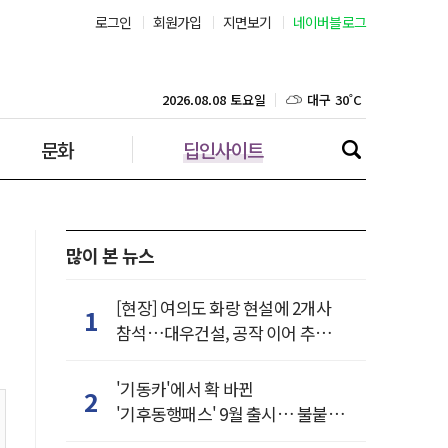
로그인
회원가입
지면보기
네이버블로그
부산 29˚C
대구 30˚C
2026.08.08 토요일
문화
딥인사이트
인천 29˚C
광주 30˚C
대전 31˚C
많이 본 뉴스
울산 28˚C
[현장] 여의도 화랑 현설에 2개사
1
참석…대우건설, 공작 이어 추가
강릉 25˚C
거점 확보하나
'기동카'에서 확 바뀐
2
제주 30˚C
'기후동행패스' 9월 출시… 불붙은
카드사 경쟁