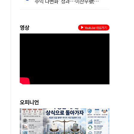
수익 다변화' 성과…이찬우號
농협금융, 임기 말년 성장 박차
영상
Youtube 바로가기
서
원
.
오피니언
등
이