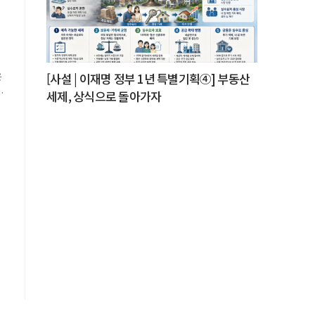
[사설 | 이재명 정부 1년 특별기획④] 부동산
능
세제, 상식으로 돌아가자
을
.
.