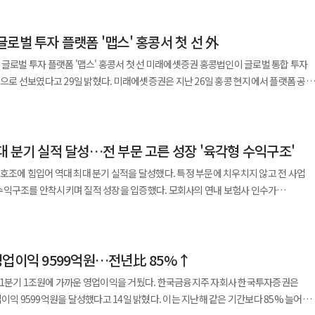
 상장사 270곳의 주식 평가액은 지난 6일 기준 총 486조118억원으로 집계됐다.
비교해 189조5684억원 늘어난 수치다. 수익률은 63.9%에 달한다. 지난해 말 대비
로벌 투자 플랫폼 '맵스' 홍콩서 첫 선 外
 이상 웃도는 성과다. 늘어난 평가액 규모도 지난 1분기 78조5507억원보다 100조원
다. 삼성전자와 SK하이닉스 지분 평가액
 '맵스' 홍콩서 첫 선 미래에셋증권 홍콩법인이 글로벌 통합 투자
를 차지한다. 두 종목이 국민연금 국내 주식 포트폴리오에서 차지하는 비중은 지난 3월
혔다. 미래에셋증권은 지난 26일 홍콩 현지에서 플랫폼 공식
 국민연금은 SK하이닉스 지분율을
에는 박현주 미래에셋그룹 글로벌 전략가(GSO)와 성준엽 홍콩법인 대표를 비롯해
은 43조1560억원에서 125조2968억원으로 82조1407억원 치솟았다. 증가율만
 동력인 '미래에셋 3.0' 청사진을
지분율은 7.75%에서 7.84%로 소폭 상승했다. 같은 기간 평가액은 76조6842억원에
 플랫폼이다. 사용자는 하나의 모바일 애플리케이션 안에서 전통적인 금융자산과
다. 지분 가치 증가액 기준 상위
 분기 실적 달성…전 부문 고른 성장 '육각형 수익구조'
다. 향후 외국인 개인 투자자의 국내 주식 거래를 돕는 기능도 추가될 것으로 보인다.
억원 △삼성전기 10조4072억원 △삼성물산 2조7278억원 △삼성생명 2조5137억원
쳐 서비스 수준을 점진적으로 높여갈 것으로 전망된다. 이번 플랫폼 출시는
호조에 힘입어 역대 최대 분기 실적을 달성했다. 특정 부문에 치우치지 않고 전 사업
전기는 지분율이 10.46%에서 9.95%로 줄었으나 주가 상승에 힘입어 평가액은 10조
모바일 서비스를 전 세계 단일 체계로 묶어낸다는 점에서 의미가 깊은 것으로 풀이된다
수익구조를 안착시키며 질적 성장을 입증했다. 모회사의 연내 보험사 인수가
도와 인도네시아 베트남 등 주요 국가에서 개별적인 모바일 거래 시스템을
출과 사업역량의 극대화가 기대된다. 1일 금융감독원 전자공시시스템
며 가장 큰 하락 폭을 보였다. 이어 평가액이 줄어든 종목은 △LG에너지솔루션
 올 1분기 연결 기준 당기순이익은 7847억원으로 지난해 같은 기간보다 75.1%
4470억원 △네이버 4153억원 등이다. 국민연금이 5% 이상 지분을 새로
공지능(AI) 기술을 활용한 자산 관리 기능도 차례대로 도입할 것으로 예상된다. 첫
 6240억원을 기록하며 업계 평균을 상회하는 2.2%의 총자산이익률(ROA)을
이터닉스 등 19개다. 반대로 지분율이 5% 밑으로 떨어진 곳은 LX세미콘과 하나투어 
은 아시아 금융 중심지라는 지리적 이점과 신속한 가상자산 제도화 움직임 때문으로
영업이익 9599억원…전년比 85%↑
많이 높인 상장사는 비에이치와 DL이앤씨다. 비에이치는 7.47%에서 13.35%로
법인은 지난 4월 홍콩 증권선물위원회(SFC)로부터 가상자산 소매 영업 인가를 최종
% △자산관리 16.3% △기업금융 13.8%로 모두 최상위권을 유지하며 전 사업 영역
 SK케미칼을 포함해 대주전자재료와 비나텍 등의 지분율은 축소됐다. 지분 10%
 가까운 영업이익을 거뒀다. 한국금융지주 자회사 한국투자증권은
상대로 관련 서비스를 제공할 수 있는 법적 토대를 마련했다. 박현주 GSO는
일 기준 △현대백화점 13.49% △삼성증권 13.35% △비에이치 13.35% △
이익 9599억원을 달성했다고 14일 밝혔다. 이는 지난해 같은 기간보다 85% 늘어난
에 처음으로 현지 개인 고객을 향한 본격적인 사업 확장에 나선다고 강조했다. 그동안
개(IPO)와 주식발행시장(ECM) 수수료 수익 1위를 달성했다. 나아가
뤄주던 국민연금의 국내