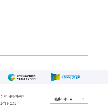
고
집인: 사장/양규현
패밀리사이트
2-739-2171