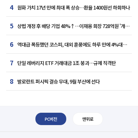
4
원화 가치 17년 만에 최대 폭 상승…환율 1400원선 하회하나
5
상법 개정 후 배당 기업 48%↑…이재용 회장 728억원 '개인
최다'
6
역대급 폭등했던 코스피, 대외 훈풍에도 하루 만에 4%대
급락
7
단일 레버리지 ETF 거래대금 1조 붕괴…규제 직격탄
8
발로란트 퍼시픽 결승 무대, 9월 부산에 선다
PC버전
맨위로