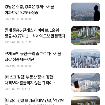
강남은 주춤, 강북은 강세…서울
아파트값 0.25% 상승
2026-08-01 06:00:00
월계 중흥S-클래스 리비에르, 1순위
평균 48.77대 1…석계역 도보권 통했다
2026-07-30 10:11:49
규제 묶인 동탄·구리 숨고르기…서울
집값 상승세는 여전
2026-07-25 06:00:00
[데스크 칼럼] 부동산 정책, 강한
대책보다 흔들리지 않는 규칙이
필요하다
2026-07-23 10:47:07
[데일리 건설 브리프] 대우건설, '검암역