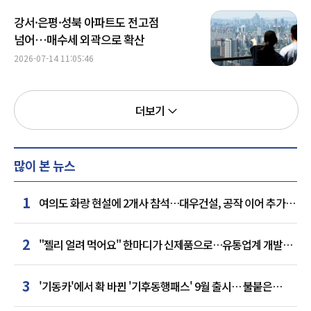
강서·은평·성북 아파트도 전고점
넘어…매수세 외곽으로 확산
2026-07-14 11:05:46
더보기
많이 본 뉴스
1
여의도 화랑 현설에 2개사 참석…대우건설, 공작 이어 추가
거점 확보하나
2
"젤리 얼려 먹어요" 한마디가 신제품으로…유통업계 개발실
된 SNS
3
'기동카'에서 확 바뀐 '기후동행패스' 9월 출시… 불붙은
카드사 경쟁