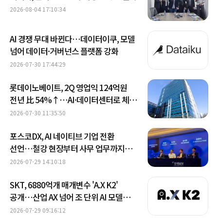
2026-08-04 17:10:34
AI 경쟁 무대 바뀐다…데이터이쿠, 모델
넘어 데이터·거버넌스 플랫폼 강화
2026-07-30 17:44:29
롯데이노베이트, 2Q 영업익 124억원
전년 比 54%↑…AI·데이터센터로 체질
개선 속도
2026-07-30 11:35:50
포스코DX, AI 네이티브 기업 전환
선언…철강 현장부터 사무 업무까지
AI화
2026-07-29 14:10:18
SKT, 6880억개 매개변수 'A.X K2'
공개…산업 AX 넘어 조 단위 AI 모델
간다
2026-07-29 09:16:12