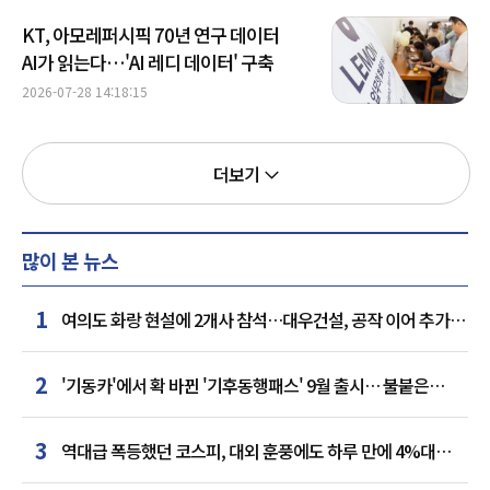
KT, 아모레퍼시픽 70년 연구 데이터
AI가 읽는다…'AI 레디 데이터' 구축
2026-07-28 14:18:15
더보기
많이 본 뉴스
1
여의도 화랑 현설에 2개사 참석…대우건설, 공작 이어 추가
거점 확보하나
2
'기동카'에서 확 바뀐 '기후동행패스' 9월 출시… 불붙은
카드사 경쟁
3
역대급 폭등했던 코스피, 대외 훈풍에도 하루 만에 4%대
급락