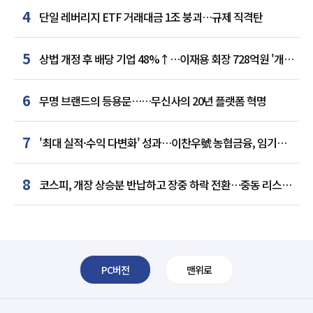
4
단일 레버리지 ETF 거래대금 1조 붕괴…규제 직격탄
5
상법 개정 후 배당 기업 48%↑…이재용 회장 728억원 '개인
최다'
6
무명 브랜드의 등용문……무신사의 20년 플랫폼 혁명
7
'최대 실적·수익 다변화' 성과…이찬우號 농협금융, 임기
말년 성장 박차
8
코스피, 개장 상승분 반납하고 장중 하락 전환…중동 리스크·
美 경계감
PC버전
맨위로