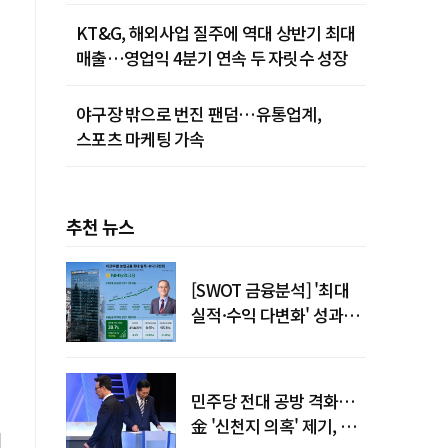
KT&G, 해외사업 질주에 역대 상반기 최대
매출…영업익 4분기 연속 두 자릿수 성장
야구장 밖으로 번진 팬덤…유통업계,
스포츠 마케팅 가속
추천 뉴스
[SWOT 금융분석] '최대
실적·수익 다변화' 성과…
이찬우號 농협금융, 임기
이
말년 성장 박차
민주당 전대 공방 격화…
金 '신천지 의혹' 제기, 鄭
뒤