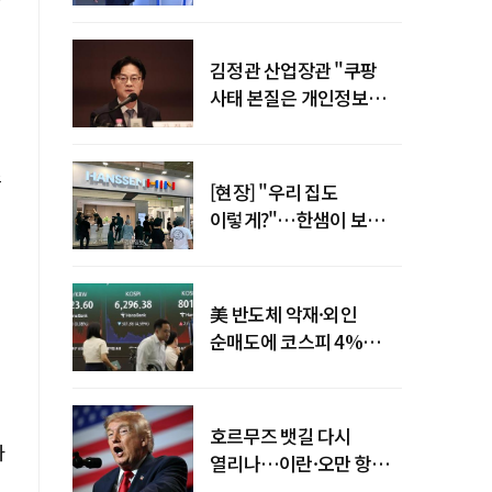
"증거부터 내놔라"
김정관 산업장관 "쿠팡
사태 본질은 개인정보
유출…한미동맹 흔들
사안 아냐"
스
[현장] "우리 집도
이렇게?"…한샘이 보여준
프리미엄 리모델링의 미래
美 반도체 악재·외인
순매도에 코스피 4%
급락…반면 코스닥 800선
탈환
호르무즈 뱃길 다시
라
열리나…이란·오만 항로
합의