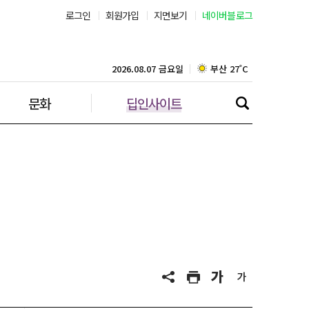
로그인
회원가입
지면보기
네이버블로그
부산 27˚C
대구 24˚C
2026.08.07 금요일
문화
딥인사이트
인천 28˚C
광주 26˚C
대전 26˚C
울산 23˚C
강릉 24˚C
제주 28˚C