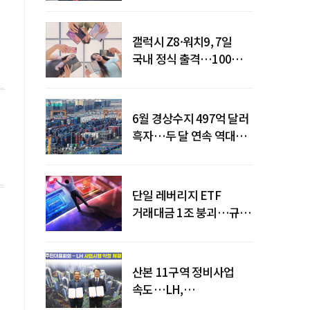
갤럭시 Z8·워치9, 7일
국내 정식 출격…100개국
순차 출시
6월 경상수지 497억 달러
흑자…두 달 연속 역대
최대
단일 레버리지 ETF
거래대금 1조 붕괴…규제
직격탄
산본 11구역 정비사업
속도…LH,
주민대표회의와