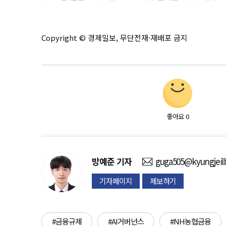
Copyright © 경제일보, 무단전재·재배포 금지
좋아요
0
방예준
기자
guga505@kyungjeil
기자페이지
제보하기
#금융규제
#AI거버넌스
#NH농협금융