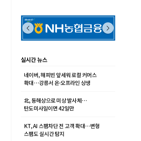
실시간 뉴스
네이버, 해피빈 앞세워 로컬 커머스
확대…강릉서 온·오프라인 상생
北, 동해상으로 미상 발사체…
탄도미사일이면 42일만
KT, AI 스팸차단 전 고객 확대…변형
스팸도 실시간 탐지