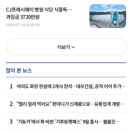
CJ프레시웨이 병원 식당 식중독…
과징금 3720만원
2026-07-14 16:45:09
더보기
많이 본 뉴스
1
여의도 화랑 현설에 2개사 참석…대우건설, 공작 이어 추가
거점 확보하나
2
"젤리 얼려 먹어요" 한마디가 신제품으로…유통업계 개발실
된 SNS
3
'기동카'에서 확 바뀐 '기후동행패스' 9월 출시… 불붙은
카드사 경쟁