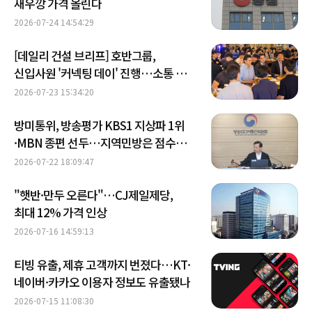
새우깡 가격 올린다
2026-07-24 14:54:29
[데일리 건설 브리프] 호반그룹,
신입사원 '커넥팅 데이' 진행…소통 경영
강화 外
2026-07-23 15:34:20
방미통위, 방송평가 KBS1 지상파 1위
·MBN 종편 선두…지역민방은 점수
하락
2026-07-22 18:09:47
"햇반·만두 오른다"…CJ제일제당,
최대 12% 가격 인상
2026-07-16 14:59:13
티빙 유출, 제휴 고객까지 번졌다…KT·
네이버·카카오 이용자 정보도 유출됐나
2026-07-15 11:08:30