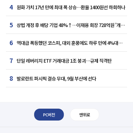
4
원화 가치 17년 만에 최대 폭 상승…환율 1400원선 하회하나
5
상법 개정 후 배당 기업 48%↑…이재용 회장 728억원 '개인
최다'
6
역대급 폭등했던 코스피, 대외 훈풍에도 하루 만에 4%대
급락
7
단일 레버리지 ETF 거래대금 1조 붕괴…규제 직격탄
8
발로란트 퍼시픽 결승 무대, 9월 부산에 선다
PC버전
맨위로