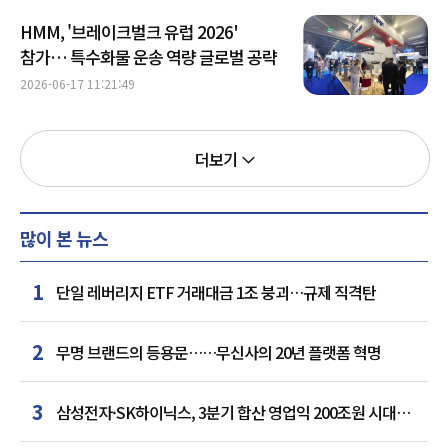
HMM, '브레이크벌크 유럽 2026'
참가… 특수화물 운송 역량 글로벌 공략
2026-06-17 11:21:49
더보기
많이 본 뉴스
1
단일 레버리지 ETF 거래대금 1조 붕괴…규제 직격탄
2
무명 브랜드의 등용문……무신사의 20년 플랫폼 혁명
3
삼성전자·SK하이닉스, 3분기 합산 영업익 200조원 시대
여나…中 추격은 부담