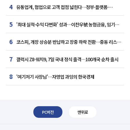
4
유통업계, 협업으로 고객 접점 넓힌다…정부·플랫폼·
인플루언서와 맞손
5
'최대 실적·수익 다변화' 성과…이찬우號 농협금융, 임기
말년 성장 박차
6
코스피, 개장 상승분 반납하고 장중 하락 전환…중동 리스크·
美 경계감
7
갤럭시 Z8·워치9, 7일 국내 정식 출격…100개국 순차 출시
8
'여기저기 사장님'…자영업 과잉의 한국경제
PC버전
맨위로