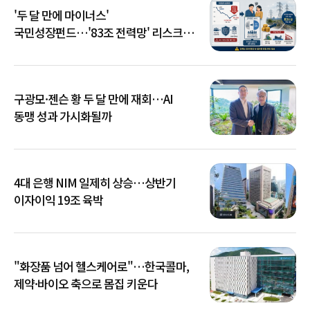
'두 달 만에 마이너스'
국민성장펀드…'83조 전력망' 리스크
확산
구광모·젠슨 황 두 달 만에 재회…AI
동맹 성과 가시화될까
4대 은행 NIM 일제히 상승…상반기
이자이익 19조 육박
"화장품 넘어 헬스케어로"…한국콜마,
제약·바이오 축으로 몸집 키운다