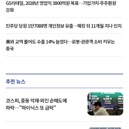
GS리테일, 2028년 영업익 3800억원 목표…기업가치·주주환원
강화
민주당 당원 1만7088명 개인정보 유출…해킹 뒤 11개월 지나 인지
美와 교역 줄어도 수출 14% 늘었다…로봇·관광객 소비 키우는
중국
추천 뉴스
코스피, 중동 악재·외인 순매도에
하락…"하이닉스 또 급락"