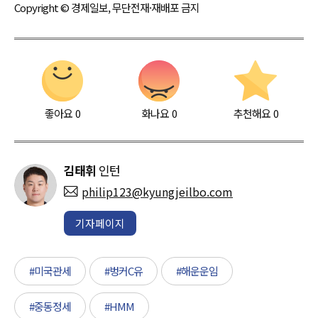
Copyright © 경제일보, 무단전재·재배포 금지
좋아요
0
화나요
0
추천해요
0
김태휘
인턴
philip123@kyungjeilbo.com
기자페이지
#미국관세
#벙커C유
#해운운임
#중동정세
#HMM