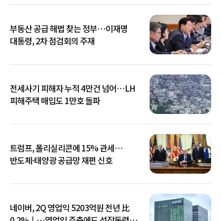
부동산 공급 해법 찾는 정부…이재명
대통령, 2차 점검회의 주재
전세사기 피해자 누적 4만건 넘어…LH
피해주택 매입도 1만호 돌파
트럼프, 폴리실리콘에 15% 관세…
반도체·태양광 공급망 재편 신호
네이버, 2Q 영업익 5203억원 전년 比
0.2%↓…영업익 주춤에도 성장동력