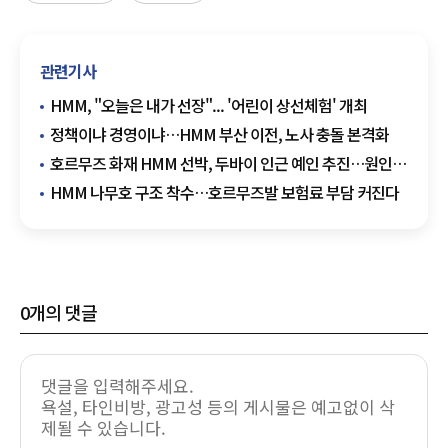
관련기사
HMM, "오늘은 내가 선장"... '어린이 상선체험' 개최
정책이냐 경영이냐…HMM 부산 이전, 노사 충돌 본격화
호르무즈 화재 HMM 선박, 두바이 인근 예인 추진…원인
규명 장기화
HMM 나무호 구조 착수…호르무즈발 보험료 부담 커진다
0
개의 댓글