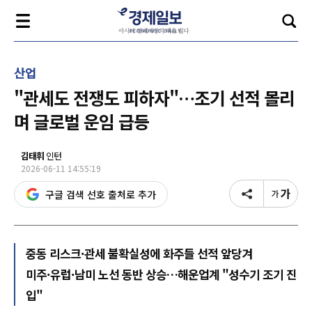
산업
"관세도 전쟁도 피하자"…조기 선적 몰리
며 글로벌 운임 급등
김태휘
인턴
2026-06-11 14:55:19
구글 검색 선호 출처로 추가
중동 리스크·관세 불확실성에 화주들 선적 앞당겨
미주·유럽·남미 노선 동반 상승…해운업계 "성수기 조기 진
입"