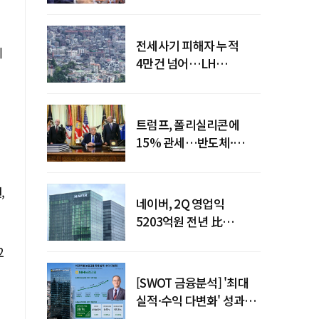
점검회의 주재
전세사기 피해자 누적
최
4만건 넘어…LH
피해주택 매입도 1만호
돌파
트럼프, 폴리실리콘에
15% 관세…반도체·
태양광 공급망 재편 신호
,
네이버, 2Q 영업익
5203억원 전년 比
0.2%↓…영업익
2
주춤에도 성장동력 키운다
[SWOT 금융분석] '최대
실적·수익 다변화' 성과…
이찬우號 농협금융, 임기