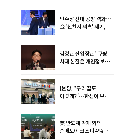
말년 성장 박차
민주당 전대 공방 격화…
金 '신천지 의혹' 제기, 鄭
"증거부터 내놔라"
김정관 산업장관 "쿠팡
사태 본질은 개인정보
유출…한미동맹 흔들
사안 아냐"
[현장] "우리 집도
이렇게?"…한샘이 보여준
프리미엄 리모델링의 미래
美 반도체 악재·외인
순매도에 코스피 4%
급락…반면 코스닥 800선