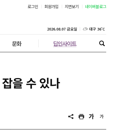
로그인
회원가입
지면보기
네이버블로그
부산 31˚C
대구 36˚C
2026.08.07 금요일
문화
딥인사이트
인천 30˚C
광주 36˚C
대전 36˚C
 잡을 수 있나
울산 33˚C
강릉 32˚C
제주 30˚C