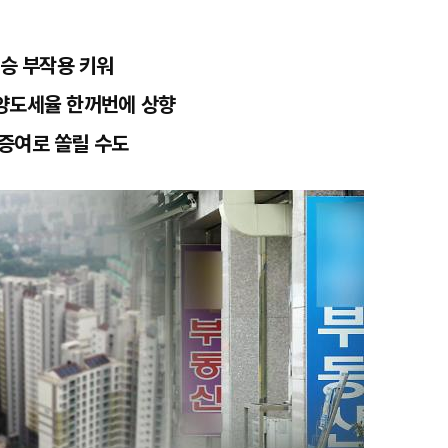
상승 부작용 키워
ㆍ양도세율 한꺼번에 상향
증여로 쏠릴 수도