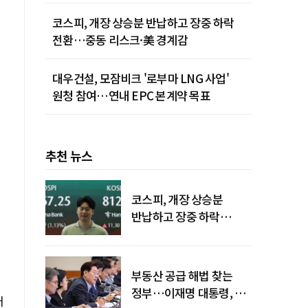
청사진
코스피, 개장 상승분 반납하고 장중 하락
전환…중동 리스크·美 경계감
대우건설, 모잠비크 '로부마 LNG 사업'
원청 참여…연내 EPC 본계약 목표
추천 뉴스
코스피, 개장 상승분
반납하고 장중 하락
전환…중동 리스크·美
경계감
부동산 공급 해법 찾는
정부…이재명 대통령, 2차
매