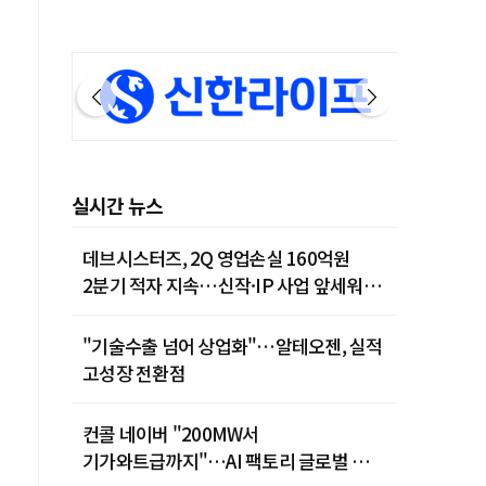
실시간 뉴스
데브시스터즈, 2Q 영업손실 160억원
2분기 적자 지속…신작·IP 사업 앞세워
턴어라운드 시동
"기술수출 넘어 상업화"…알테오젠, 실적
고성장 전환점
컨콜 네이버 "200MW서
기가와트급까지"…AI 팩토리 글로벌 확장