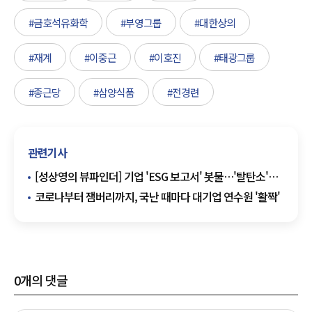
#금호석유화학
#부영그룹
#대한상의
#재계
#이중근
#이호진
#태광그룹
#종근당
#삼양식품
#전경련
관련기사
[성상영의 뷰파인더] 기업 'ESG 보고서' 봇물…'탈탄소'
알리기 열중
코로나부터 잼버리까지, 국난 때마다 대기업 연수원 '활짝'
0
개의 댓글