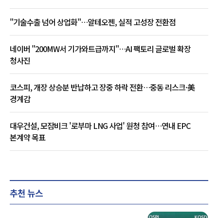
"기술수출 넘어 상업화"…알테오젠, 실적 고성장 전환점
네이버 "200MW서 기가와트급까지"…AI 팩토리 글로벌 확장
청사진
코스피, 개장 상승분 반납하고 장중 하락 전환…중동 리스크·美
경계감
대우건설, 모잠비크 '로부마 LNG 사업' 원청 참여…연내 EPC
본계약 목표
추천 뉴스