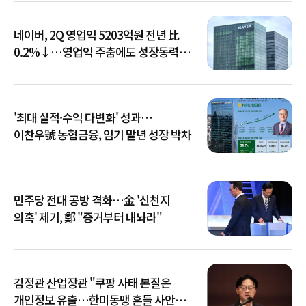
네이버, 2Q 영업익 5203억원 전년 比
0.2%↓…영업익 주춤에도 성장동력
키운다
'최대 실적·수익 다변화' 성과…
이찬우號 농협금융, 임기 말년 성장 박차
민주당 전대 공방 격화…金 '신천지
의혹' 제기, 鄭 "증거부터 내놔라"
김정관 산업장관 "쿠팡 사태 본질은
개인정보 유출…한미동맹 흔들 사안