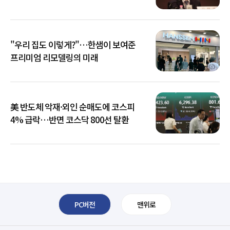
아냐"
"우리 집도 이렇게?"…한샘이 보여준
프리미엄 리모델링의 미래
美 반도체 악재·외인 순매도에 코스피
4% 급락…반면 코스닥 800선 탈환
PC버전
맨위로