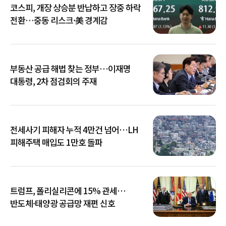
코스피, 개장 상승분 반납하고 장중 하락
전환…중동 리스크·美 경계감
부동산 공급 해법 찾는 정부…이재명
대통령, 2차 점검회의 주재
전세사기 피해자 누적 4만건 넘어…LH
피해주택 매입도 1만호 돌파
트럼프, 폴리실리콘에 15% 관세…
반도체·태양광 공급망 재편 신호