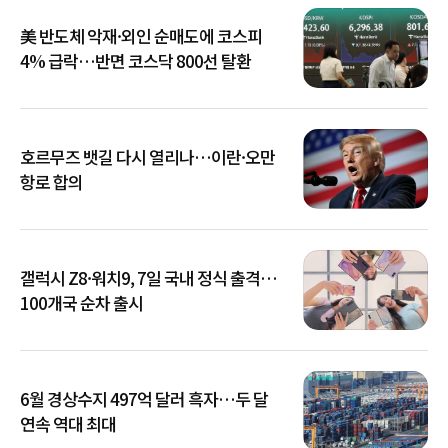
美 반도체 악재·외인 순매도에 코스피
4% 급락…반면 코스닥 800선 탈환
호르무즈 뱃길 다시 열리나…이란·오만
항로 합의
갤럭시 Z8·워치9, 7일 국내 정식 출격…
100개국 순차 출시
6월 경상수지 497억 달러 흑자…두 달
연속 역대 최대