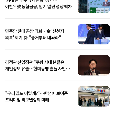
이찬우號 농협금융, 임기 말년 성장 박차
민주당 전대 공방 격화…金 '신천지
의혹' 제기, 鄭 "증거부터 내놔라"
김정관 산업장관 "쿠팡 사태 본질은
개인정보 유출…한미동맹 흔들 사안
아냐"
"우리 집도 이렇게?"…한샘이 보여준
프리미엄 리모델링의 미래