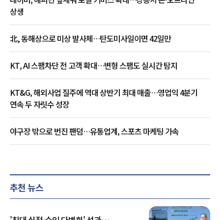
상생
北, 동해상으로 미상 발사체…탄도미사일이면 42일만
KT, AI 스팸차단 전 고객 확대…변형 스팸도 실시간 탐지
KT&G, 해외사업 질주에 역대 상반기 최대 매출…영업익 4분기
연속 두 자릿수 성장
야구장 밖으로 번진 팬덤…유통업계, 스포츠 마케팅 가속
추천 뉴스
'최대 실적·수익 다변화' 성과…