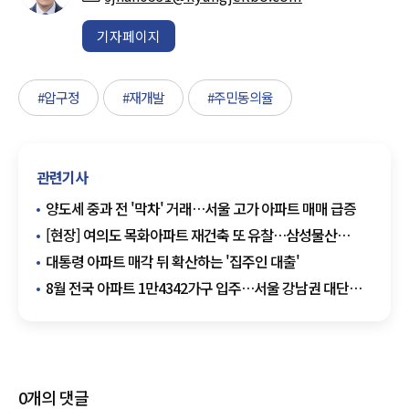
기자페이지
#압구정
#재개발
#주민동의율
관련기사
양도세 중과 전 '막차' 거래…서울 고가 아파트 매매 급증
[현장] 여의도 목화아파트 재건축 또 유찰…삼성물산
무혈입성 청신호
대통령 아파트 매각 뒤 확산하는 '집주인 대출'
8월 전국 아파트 1만4342가구 입주…서울 강남권 대단지
주목
0
개의 댓글