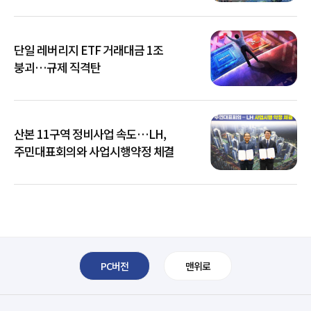
단일 레버리지 ETF 거래대금 1조
붕괴…규제 직격탄
산본 11구역 정비사업 속도…LH,
주민대표회의와 사업시행약정 체결
PC버전
맨위로