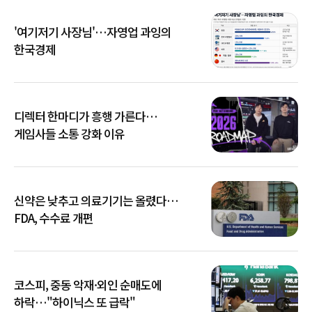
'여기저기 사장님'…자영업 과잉의
한국경제
디렉터 한마디가 흥행 가른다…
게임사들 소통 강화 이유
신약은 낮추고 의료기기는 올렸다…
FDA, 수수료 개편
코스피, 중동 악재·외인 순매도에
하락…"하이닉스 또 급락"