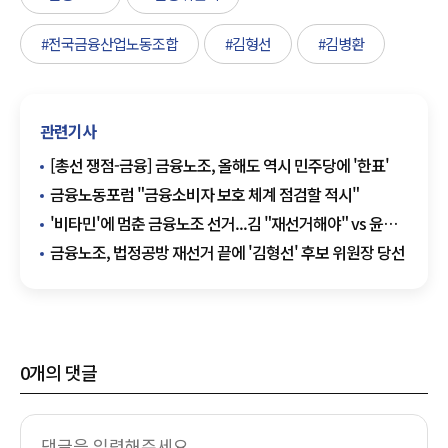
#전국금융산업노동조합
#김형선
#김병환
관련기사
[총선 쟁점-금융] 금융노조, 올해도 역시 민주당에 '한표'
금융노동포럼 "금융소비자 보호 체계 점검할 적시"
'비타민'에 멈춘 금융노조 선거...김 "재선거해야" vs 윤
"가처분 보자"
금융노조, 법정공방 재선거 끝에 '김형선' 후보 위원장 당선
0
개의 댓글