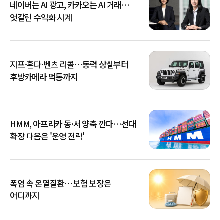
네이버는 AI 광고, 카카오는 AI 거래…
엇갈린 수익화 시계
지프·혼다·벤츠 리콜…동력 상실부터
후방카메라 먹통까지
HMM, 아프리카 동·서 양축 깐다…선대
확장 다음은 '운영 전략'
폭염 속 온열질환…보험 보장은
어디까지