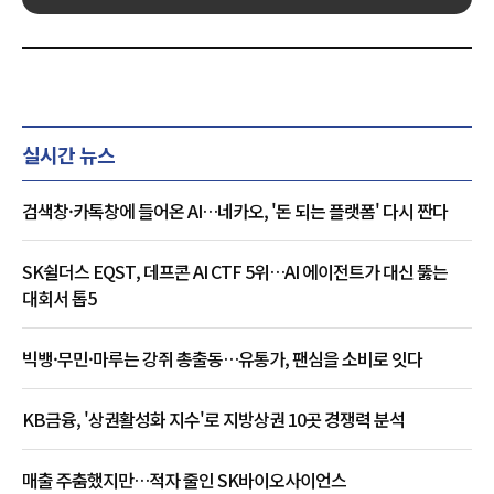
실시간 뉴스
검색창·카톡창에 들어온 AI…네카오, '돈 되는 플랫폼' 다시 짠다
SK쉴더스 EQST, 데프콘 AI CTF 5위…AI 에이전트가 대신 뚫는
대회서 톱5
빅뱅·무민·마루는 강쥐 총출동…유통가, 팬심을 소비로 잇다
KB금융, '상권활성화 지수'로 지방상권 10곳 경쟁력 분석
매출 주춤했지만…적자 줄인 SK바이오사이언스