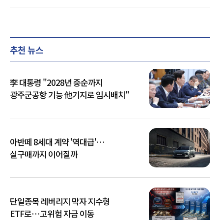
추천 뉴스
李 대통령 "2028년 중순까지
광주군공항 기능 他기지로 임시배치"
아반떼 8세대 계약 '역대급'…
실구매까지 이어질까
단일종목 레버리지 막자 지수형
ETF로…고위험 자금 이동