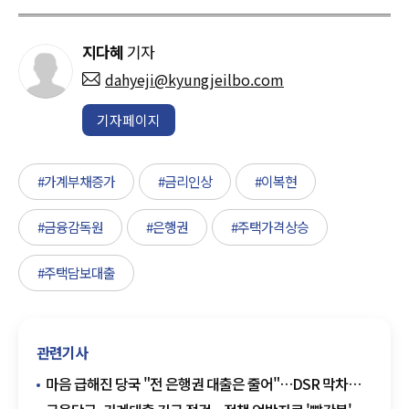
지다혜
기자
dahyeji@kyungjeilbo.com
기자페이지
#가계부채증가
#금리인상
#이복현
#금융감독원
#은행권
#주택가격상승
#주택담보대출
관련기사
마음 급해진 당국 "전 은행권 대출은 줄어"…DSR 막차
'변수'