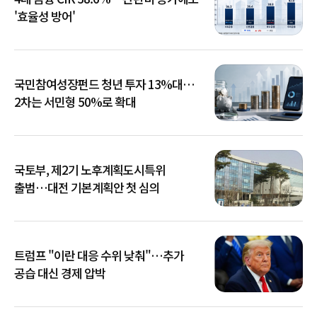
'효율성 방어'
국민참여성장펀드 청년 투자 13%대…
2차는 서민형 50%로 확대
국토부, 제2기 노후계획도시특위
출범…대전 기본계획안 첫 심의
트럼프 "이란 대응 수위 낮춰"…추가
공습 대신 경제 압박