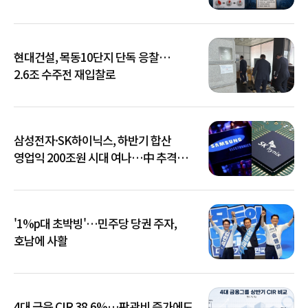
현대건설, 목동10단지 단독 응찰…
2.6조 수주전 재입찰로
삼성전자·SK하이닉스, 하반기 합산
영업익 200조원 시대 여나…中 추격은
부담
'1%p대 초박빙'…민주당 당권 주자,
호남에 사활
4대 금융 CIR 38.6%…판관비 증가에도