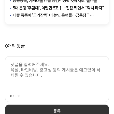
금융당국, 가계대출 긴급 점검…정책 엇박자로 '빨간불'
5대 은행 '주담대', 이달만 5조↑…집값 뛰면서 "막차 타자"
대출 폭증에 '금리장벽' 더 높인 은행들…금융당국
책임없나
0
개의 댓글
0
/ 300
등록