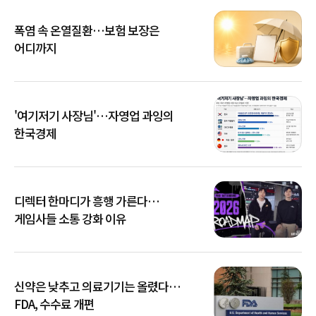
폭염 속 온열질환…보험 보장은
어디까지
'여기저기 사장님'…자영업 과잉의
한국경제
디렉터 한마디가 흥행 가른다…
게임사들 소통 강화 이유
신약은 낮추고 의료기기는 올렸다…
FDA, 수수료 개편