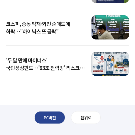
코스피, 중동 악재·외인 순매도에
하락…"하이닉스 또 급락"
'두 달 만에 마이너스'
국민성장펀드…'83조 전력망' 리스크
확산
PC버전
맨위로