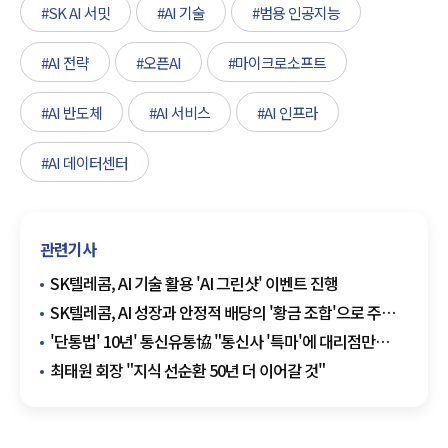
#SK AI 서밋
#AI 기술
#범용 인공지능
#AI 전략
#오픈AI
#마이크로소프트
#AI 반도체
#AI 서비스
#AI 인프라
#AI 데이터센터
관련기사
SK텔레콤, AI 기술 활용 'AI 그린샷' 이벤트 진행
SK텔레콤, AI 성장과 안정적 배당의 '황금 조합'으로 주가
고공행진
'단통법' 10년' 통신유통協 "통신사 '특마'에 대리점만
고사"
최태원 회장 "지식 선순환 50년 더 이어갈 것"