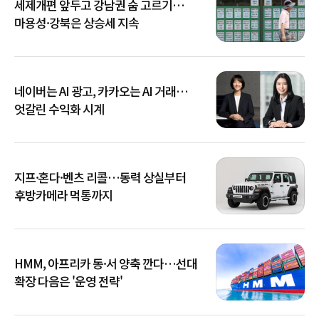
세제개편 앞두고 강남권 숨 고르기…
마용성·강북은 상승세 지속
네이버는 AI 광고, 카카오는 AI 거래…
엇갈린 수익화 시계
지프·혼다·벤츠 리콜…동력 상실부터
후방카메라 먹통까지
HMM, 아프리카 동·서 양축 깐다…선대
확장 다음은 '운영 전략'