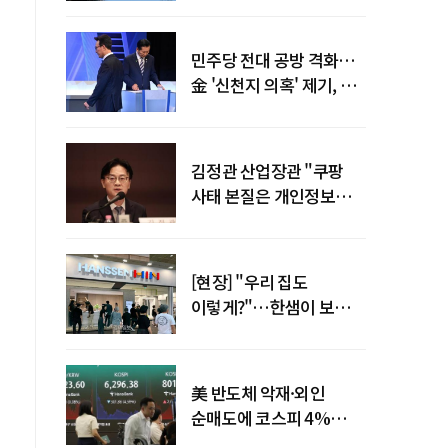
말년 성장 박차
민주당 전대 공방 격화…
金 '신천지 의혹' 제기, 鄭
"증거부터 내놔라"
김정관 산업장관 "쿠팡
사태 본질은 개인정보
유출…한미동맹 흔들
사안 아냐"
[현장] "우리 집도
이렇게?"…한샘이 보여준
프리미엄 리모델링의 미래
美 반도체 악재·외인
순매도에 코스피 4%
급락…반면 코스닥 800선