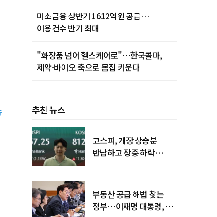
미소금융 상반기 1612억원 공급…
이용건수 반기 최대
"화장품 넘어 헬스케어로"…한국콜마,
제약·바이오 축으로 몸집 키운다
추천 뉴스
슈
코스피, 개장 상승분
반납하고 장중 하락
전환…중동 리스크·美
경계감
부동산 공급 해법 찾는
정부…이재명 대통령, 2차