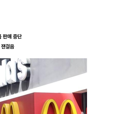
품 판매 중단
대 잰걸음