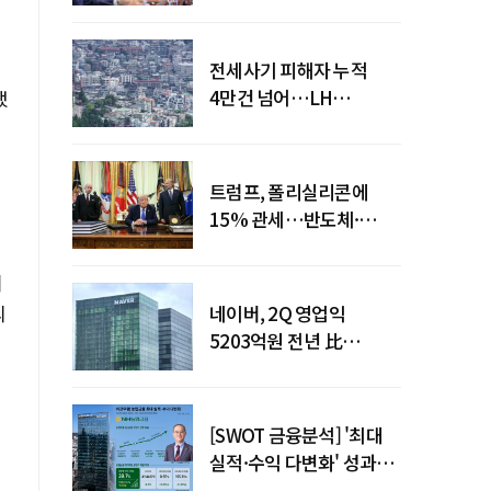
점검회의 주재
전세사기 피해자 누적
4만건 넘어…LH
했
피해주택 매입도 1만호
돌파
트럼프, 폴리실리콘에
15% 관세…반도체·
태양광 공급망 재편 신호
되
의
네이버, 2Q 영업익
5203억원 전년 比
0.2%↓…영업익
주춤에도 성장동력 키운다
[SWOT 금융분석] '최대
실적·수익 다변화' 성과…
이찬우號 농협금융, 임기