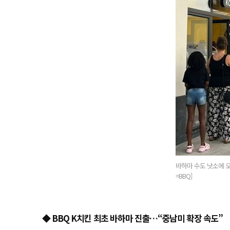
바하마 수도 낫소에 오
=BBQ]
◆ BBQ K치킨 최초 바하마 진출…“중남미 확장 속도”