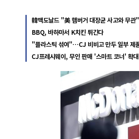
韓맥도날드 "美 햄버거 대장균 사고와 무관"
BBQ, 바하마서 K치킨 튀긴다
"플라스틱 섞여"…CJ 비비고 만두 일부 제
CJ프레시웨이, 무인 판매 '스마트 코너' 확