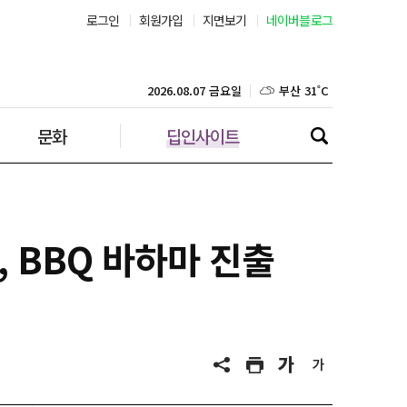
로그인
회원가입
지면보기
네이버블로그
부산 31˚C
대구 36˚C
2026.08.07 금요일
문화
딥인사이트
인천 32˚C
광주 37˚C
대전 36˚C
 BBQ 바하마 진출
울산 32˚C
강릉 31˚C
제주 31˚C