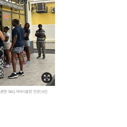
픈한 'BBQ 카마이클점' 전경 [사진