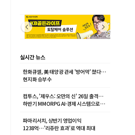
실시간 뉴스
한화큐셀, 美 태양광 관세 '방어막' 쳤다…
현지화 승부수
컴투스, '제우스: 오만의 신' 26일 출격…
하반기 MMORPG AI·경제 시스템으로
공략한다
파마리서치, 상반기 영업이익
1238억…'리쥬란 효과'로 역대 최대