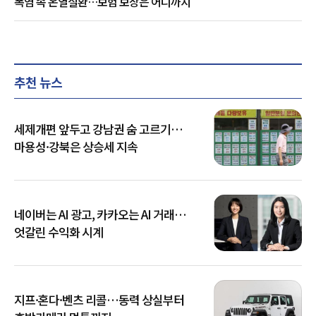
폭염 속 온열질환…보험 보장은 어디까지
추천 뉴스
세제개편 앞두고 강남권 숨 고르기…
마용성·강북은 상승세 지속
네이버는 AI 광고, 카카오는 AI 거래…
엇갈린 수익화 시계
지프·혼다·벤츠 리콜…동력 상실부터