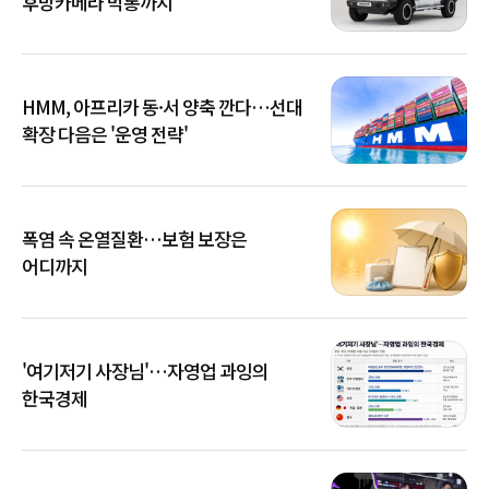
후방카메라 먹통까지
HMM, 아프리카 동·서 양축 깐다…선대
확장 다음은 '운영 전략'
폭염 속 온열질환…보험 보장은
어디까지
'여기저기 사장님'…자영업 과잉의
한국경제