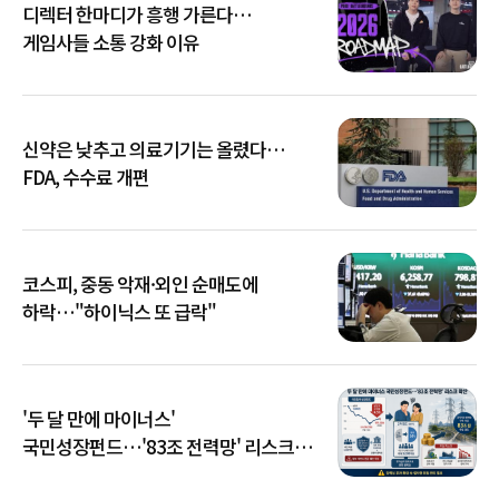
디렉터 한마디가 흥행 가른다…
게임사들 소통 강화 이유
신약은 낮추고 의료기기는 올렸다…
FDA, 수수료 개편
코스피, 중동 악재·외인 순매도에
하락…"하이닉스 또 급락"
'두 달 만에 마이너스'
국민성장펀드…'83조 전력망' 리스크
확산