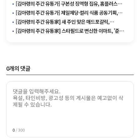
[김아령의 주간 유통가] 구본성 징역형 집유, 홈플러스
고려아연 사태 불똥
[김아령의 주간 유통가] 제일제당·컬리 식품 공동기획,
롯데 '새로' 4억병 돌파
[김아령의 주간 유통家] 새 주인 맞은 매드포갈릭,
대형마트 추석선물 본판매
[김아령의 주간 유통家] 스타필드로 변신한 이마트, '준법
강화' 남양유업
0
개의 댓글
0
/ 300