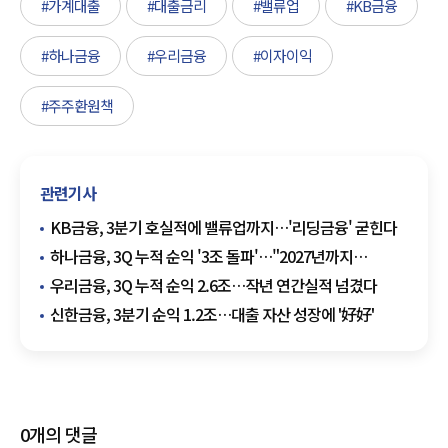
#가계대출
#대출금리
#밸류업
#KB금융
#하나금융
#우리금융
#이자이익
#주주환원책
관련기사
KB금융, 3분기 호실적에 밸류업까지…'리딩금융' 굳힌다
하나금융, 3Q 누적 순익 '3조 돌파'…"2027년까지
주주환원율 50%"
우리금융, 3Q 누적 순익 2.6조…작년 연간실적 넘겼다
신한금융, 3분기 순익 1.2조…대출 자산 성장에 '好好'
0
개의 댓글