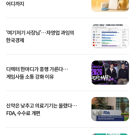
어디까지
'여기저기 사장님'…자영업 과잉의
한국경제
디렉터 한마디가 흥행 가른다…
게임사들 소통 강화 이유
신약은 낮추고 의료기기는 올렸다…
FDA, 수수료 개편