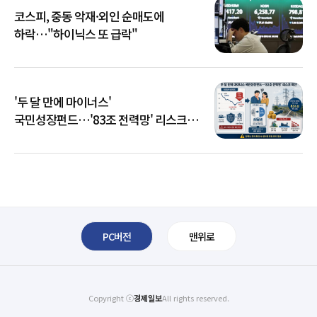
코스피, 중동 악재·외인 순매도에
하락…"하이닉스 또 급락"
'두 달 만에 마이너스'
국민성장펀드…'83조 전력망' 리스크
확산
PC버전
맨위로
Copyright ⓒ
경제일보
All rights reserved.