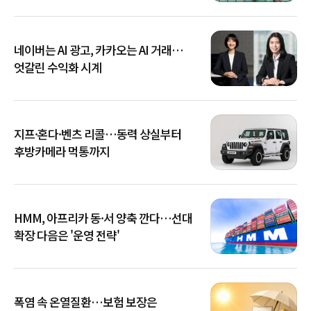
네이버는 AI 광고, 카카오는 AI 거래…
엇갈린 수익화 시계
지프·혼다·벤츠 리콜…동력 상실부터
후방카메라 먹통까지
HMM, 아프리카 동·서 양축 깐다…선대
확장 다음은 '운영 전략'
폭염 속 온열질환…보험 보장은