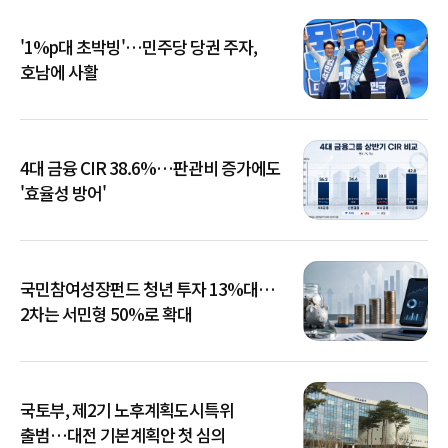
'1%p대 초박빙'…민주당 당권 주자,
호남에 사활
4대 금융 CIR 38.6%…판관비 증가에도
'효율성 방어'
국민참여성장펀드 청년 투자 13%대…
2차는 서민형 50%로 확대
국토부, 제2기 노후계획도시특위
출범…대전 기본계획안 첫 심의