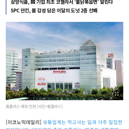
삼양식품, 韓 기업 최초 코첼라서 '불닭볶음면' 알린다
SPC 던킨, 봄 감성 담은 이달의 도넛 2종 선봬
홈플러스 매장 전경 [사진=홈플러스]
[이코노믹데일리]
유통업계는 먹고사는 일과 아주 밀접한