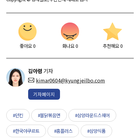
좋아요
0
화나요
0
추천해요
0
김아령
기자
kimar0604@kyungjeilbo.com
기자페이지
#던킨
#불닭볶음면
#삼양라운드스퀘어
#한국야쿠르트
#홈플러스
#삼양식품