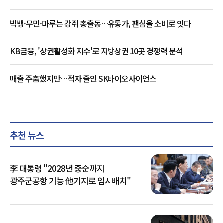
빅뱅·무민·마루는 강쥐 총출동…유통가, 팬심을 소비로 잇다
KB금융, '상권활성화 지수'로 지방상권 10곳 경쟁력 분석
매출 주춤했지만…적자 줄인 SK바이오사이언스
추천 뉴스
李 대통령 "2028년 중순까지
광주군공항 기능 他기지로 임시배치"