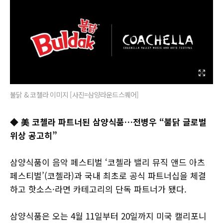
불닭 & 코첼라 이미지 [사진=삼양라운드스퀘어]
◆ 美 코첼라 파트너된 삼양식품…전병우 “불닭 글로벌
위상 공고히”
삼양식품이 음악 페스티벌 ‘코첼라 밸리 뮤직 앤드 아츠
페스티벌’(코첼라)과 국내 최초로 공식 파트너십을 체결
하고 핫소스·라면 카테고리의 단독 파트너가 됐다.
삼양식품은 오는 4월 11일부터 20일까지 미국 캘리포니