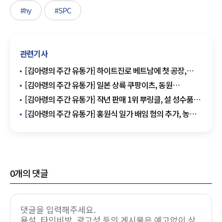
#hy
#SPC
관련기사
[김아령의 주간 유통가] 하이트진로 베트남에 첫 공장,
'역대 최대' 실적 삼양식품
[김아령의 주간 유통가] 일본 상륙 쿠팡이츠, 동원
'금천미트' 폭풍성장
[김아령의 주간 유통가] 작년 판매 1위 뿌링클, 설 성수품
공급 역대 최대
[김아령의 주간 유통가] 홍원식 일가 배임 혐의 추가, 농심
밀키트 시장 진출
0
개의 댓글