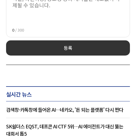
0
/ 300
등록
실시간 뉴스
검색창·카톡창에 들어온 AI…네카오, '돈 되는 플랫폼' 다시 짠다
SK쉴더스 EQST, 데프콘 AI CTF 5위…AI 에이전트가 대신 뚫는
대회서 톱5