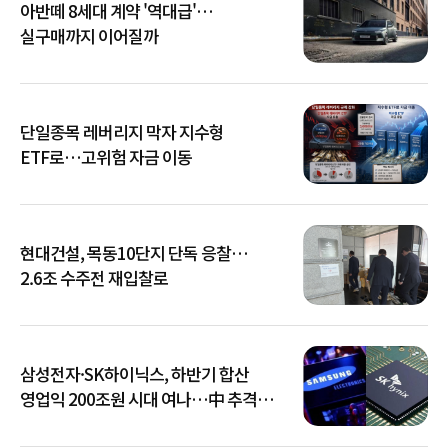
아반떼 8세대 계약 '역대급'…
실구매까지 이어질까
단일종목 레버리지 막자 지수형
ETF로…고위험 자금 이동
현대건설, 목동10단지 단독 응찰…
2.6조 수주전 재입찰로
삼성전자·SK하이닉스, 하반기 합산
영업익 200조원 시대 여나…中 추격은
부담