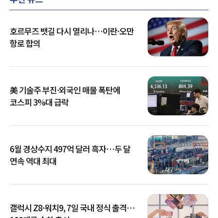
호르무즈 뱃길 다시 열리나…이란·오만
항로 합의
美 기술주 부진·외국인 매물 폭탄에
코스피 3%대 급락
6월 경상수지 497억 달러 흑자…두 달
연속 역대 최대
갤럭시 Z8·워치9, 7일 국내 정식 출격…