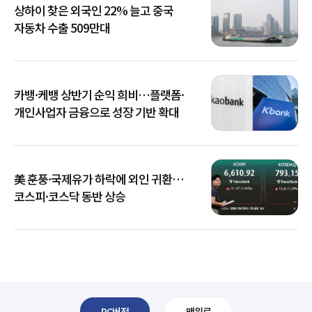
상하이 찾은 외국인 22% 늘고 중국
자동차 수출 509만대
카뱅·케뱅 상반기 순익 희비…플랫폼·
개인사업자 금융으로 성장 기반 확대
美 훈풍·국제유가 하락에 외인 귀환…
코스피·코스닥 동반 상승
PC버전
맨위로