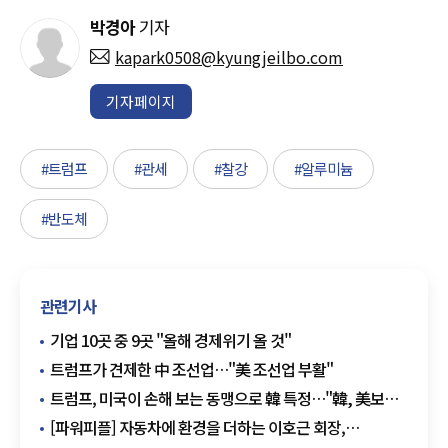
박경아
기자
kapark0508@kyungjeilbo.com
기자페이지
#트럼프
#관세
#찰강
#알루미늄
#반도체
관련기사
기업 10곳 중 9곳 "올해 경제위기 올 것"
트럼프가 견제한 中 조선업…"美 조선업 부활"
트럼프, 미국이 손해 보는 동맹으로 韓 특정…"韓, 美보다
관세 4배 높아"
[파워피플] 자동차에 환경을 더하는 이호근 회장,