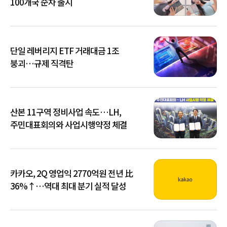
100개국 순차 출시
단일 레버리지 ETF 거래대금 1조
붕괴…규제 직격탄
산본 11구역 정비사업 속도…LH,
주민대표회의와 사업시행약정 체결
카카오, 2Q 영업익 2770억원 전년 比
36%↑…역대 최대 분기 실적 달성