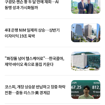
구광모·젠슨 황 두 달 만에 재회…AI
동맹 성과 가시화될까
4대 은행 NIM 일제히 상승…상반기
이자이익 19조 육박
"화장품 넘어 헬스케어로"…한국콜마,
제약·바이오 축으로 몸집 키운다
코스피, 개장 상승분 반납하고 장중 하락
전환…중동 리스크·美 경계감