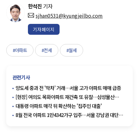
한석진
기자
sjhan0531@kyungjeilbo.com
기자페이지
#아파트
#전세
#월세
관련기사
양도세 중과 전 '막차' 거래…서울 고가 아파트 매매 급증
[현장] 여의도 목화아파트 재건축 또 유찰…삼성물산
무혈입성 청신호
대통령 아파트 매각 뒤 확산하는 '집주인 대출'
8월 전국 아파트 1만4342가구 입주…서울 강남권 대단지
주목