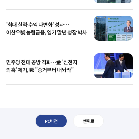
키운다
'최대 실적·수익 다변화' 성과…
이찬우號 농협금융, 임기 말년 성장 박차
민주당 전대 공방 격화…金 '신천지
의혹' 제기, 鄭 "증거부터 내놔라"
PC버전
맨위로