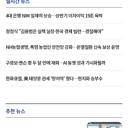
실시간 뉴스
4대 은행 NIM 일제히 상승…상반기 이자이익 19조 육박
정점식 "김용범은 실책 실장·한국 경제 빌런…경질해야"
NH농협생명, 폭염 농업인 안전망 강화…온열질환 신속 보상 운영
구광모·젠슨 황 두 달 만에 재회…AI 동맹 성과 가시화될까
한화큐셀, 美 태양광 관세 '방어막' 쳤다…현지화 승부수
추천 뉴스