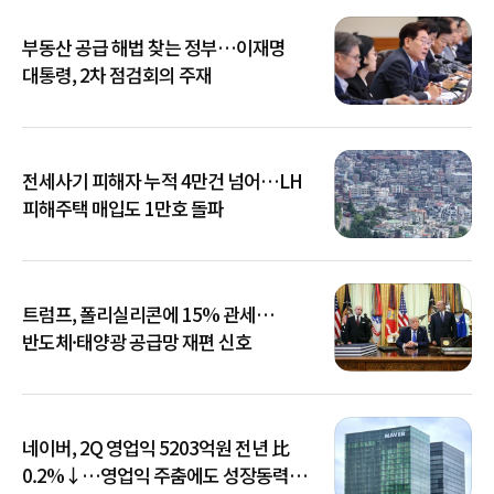
부동산 공급 해법 찾는 정부…이재명
대통령, 2차 점검회의 주재
전세사기 피해자 누적 4만건 넘어…LH
피해주택 매입도 1만호 돌파
트럼프, 폴리실리콘에 15% 관세…
반도체·태양광 공급망 재편 신호
네이버, 2Q 영업익 5203억원 전년 比
0.2%↓…영업익 주춤에도 성장동력