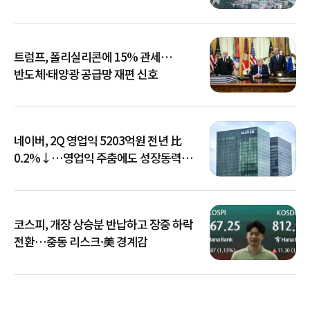
트럼프, 폴리실리콘에 15% 관세…
반도체·태양광 공급망 재편 신호
네이버, 2Q 영업익 5203억원 전년 比
0.2%↓…영업익 주춤에도 성장동력
키운다
코스피, 개장 상승분 반납하고 장중 하락
전환…중동 리스크·美 경계감