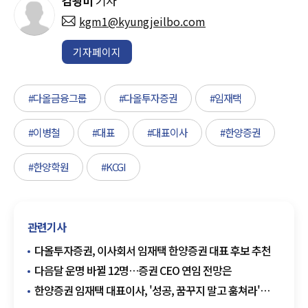
김광미
기자
kgm1@kyungjeilbo.com
기자페이지
#다올금융그룹
#다올투자증권
#임재택
#이병철
#대표
#대표이사
#한양증권
#한양학원
#KCGI
관련기사
다올투자증권, 이사회서 임재택 한양증권 대표 후보 추천
다음달 운명 바뀔 12명…증권 CEO 연임 전망은
한양증권 임재택 대표이사, '성공, 꿈꾸지 말고 훔쳐라'
출간