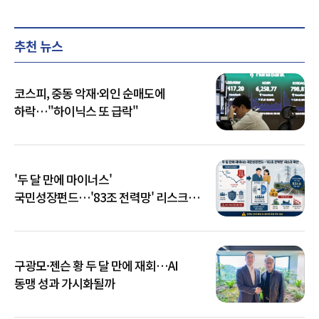
추천 뉴스
코스피, 중동 악재·외인 순매도에
하락…"하이닉스 또 급락"
'두 달 만에 마이너스'
국민성장펀드…'83조 전력망' 리스크
확산
구광모·젠슨 황 두 달 만에 재회…AI
동맹 성과 가시화될까