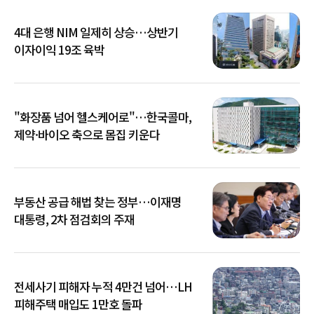
4대 은행 NIM 일제히 상승…상반기
이자이익 19조 육박
"화장품 넘어 헬스케어로"…한국콜마,
제약·바이오 축으로 몸집 키운다
부동산 공급 해법 찾는 정부…이재명
대통령, 2차 점검회의 주재
전세사기 피해자 누적 4만건 넘어…LH
피해주택 매입도 1만호 돌파