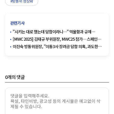
#방통위 정상화
관련기사
"시키는 대로 했는데 담합이라니…" 억울함과 규제
엇박자에 신음하는 통신 3사
[MWC 2025] 김태규 부위원장, MWC25 참가… 스페인과
방송·통신 협력 확대 '시동'
이진숙 방통위원장, "이통3사 장려금 담합 의혹, 과도한
단죄는 부당"
0
개의 댓글