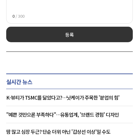
0
/ 300
등록
실시간 뉴스
K-뷰티가 TSMC를 닮았다고?…닛케이가 주목한 '분업의 힘'
"예쁜 것만으론 부족하다"…유통업계, '브랜드 경험' 디자인
땀 많고 심장 두근? 단순 더위 아닌 '갑상선 이상'일 수도