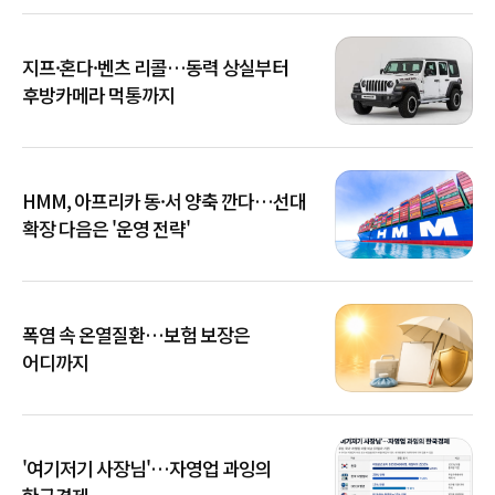
지프·혼다·벤츠 리콜…동력 상실부터
후방카메라 먹통까지
HMM, 아프리카 동·서 양축 깐다…선대
확장 다음은 '운영 전략'
폭염 속 온열질환…보험 보장은
어디까지
'여기저기 사장님'…자영업 과잉의