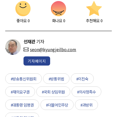
좋아요
0
화나요
0
추천해요
0
선재관
기자
seon@kyungjeilbo.com
기자페이지
#방송통신위원회
#방통위법
#이진숙
#재의요구권
#국회 상임위원
#의사정족수
#대통령 임명권
#더불어민주당
#과방위