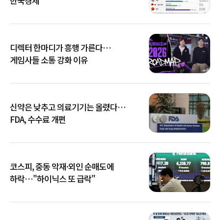
한국경제
디렉터 한마디가 흥행 가른다…
게임사들 소통 강화 이유
신약은 낮추고 의료기기는 올렸다…
FDA, 수수료 개편
코스피, 중동 악재·외인 순매도에
하락…"하이닉스 또 급락"