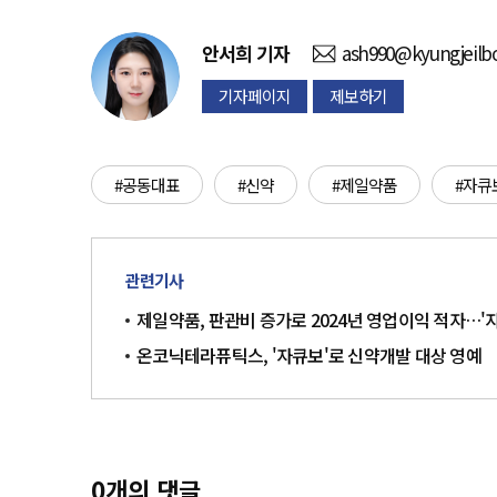
안서희
기자
ash990@kyungjeilb
기자페이지
제보하기
#공동대표
#신약
#제일약품
#자큐
관련기사
제일약품, 판관비 증가로 2024년 영업이익 적자…'
온코닉테라퓨틱스, '자큐보'로 신약개발 대상 영예
0
개의 댓글