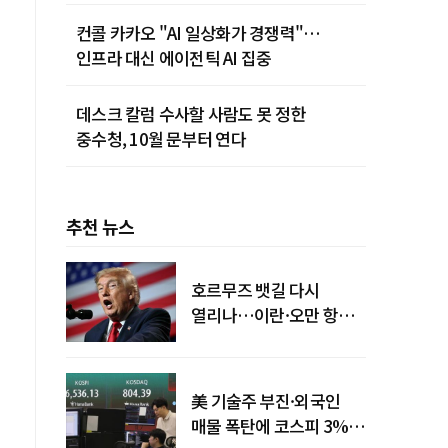
카밋' 개최
컨콜 카카오 "AI 일상화가 경쟁력"…
인프라 대신 에이전틱 AI 집중
데스크 칼럼 수사할 사람도 못 정한
중수청, 10월 문부터 연다
추천 뉴스
호르무즈 뱃길 다시
열리나…이란·오만 항로
합의
美 기술주 부진·외국인
매물 폭탄에 코스피 3%대
설