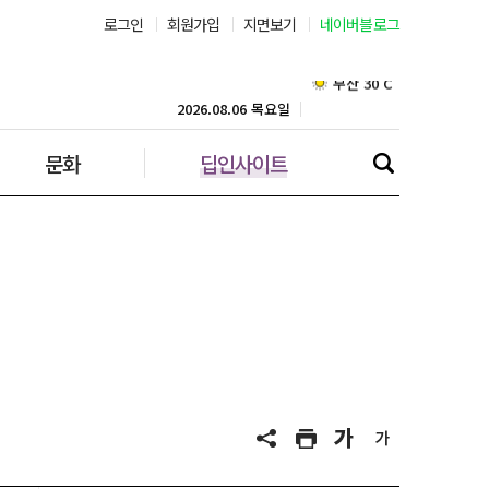
로그인
회원가입
지면보기
네이버블로그
부산 30˚C
대구 35˚C
2026.08.06 목요일
문화
딥인사이트
인천 30˚C
광주 36˚C
대전 36˚C
울산 32˚C
강릉 31˚C
제주 31˚C