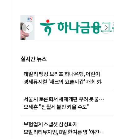
실시간 뉴스
데일리 뱅킹 브리프 하나은행, 어린이
경제뮤지컬 '재크의 요술지갑' 개최 外
서울시 토론회서 세제개편 우려 봇물…
오세훈 "전월세 불안 키울 수도"
보험업계 스냅샷 삼성화재
모빌리티뮤지엄, 8일 한여름 밤 '야간