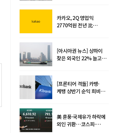
사업시행약정 체결
카카오, 2Q 영업익
2770억원 전년 比
36%↑…역대 최대 분기
실적 달성
[아시아권 뉴스] 상하이
찾은 외국인 22% 늘고
중국 자동차 수출 509만대
[프론티어 격돌] 카뱅·
케뱅 상반기 순익 희비…
플랫폼·개인사업자
금융으로 성장 기반 확대
美 훈풍·국제유가 하락에
외인 귀환…코스피·
코스닥 동반 상승