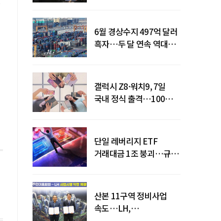
급락
6월 경상수지 497억 달러
흑자…두 달 연속 역대
최대
갤럭시 Z8·워치9, 7일
국내 정식 출격…100개국
순차 출시
단일 레버리지 ETF
거래대금 1조 붕괴…규제
직격탄
산본 11구역 정비사업
속도…LH,
주민대표회의와