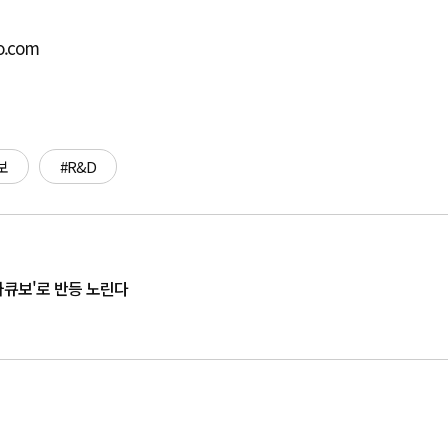
o.com
보
#R&D
자큐보'로 반등 노린다