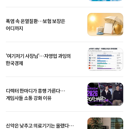
폭염 속 온열질환…보험 보장은
어디까지
'여기저기 사장님'…자영업 과잉의
한국경제
디렉터 한마디가 흥행 가른다…
게임사들 소통 강화 이유
신약은 낮추고 의료기기는 올렸다…