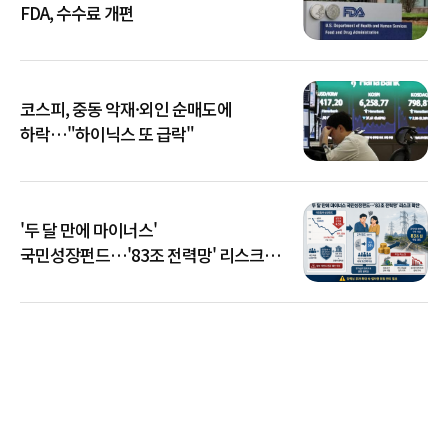
FDA, 수수료 개편
코스피, 중동 악재·외인 순매도에
하락…"하이닉스 또 급락"
'두 달 만에 마이너스'
국민성장펀드…'83조 전력망' 리스크
확산