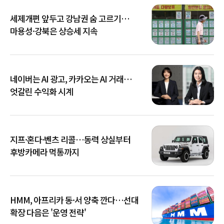
세제개편 앞두고 강남권 숨 고르기…
마용성·강북은 상승세 지속
네이버는 AI 광고, 카카오는 AI 거래…
엇갈린 수익화 시계
지프·혼다·벤츠 리콜…동력 상실부터
후방카메라 먹통까지
HMM, 아프리카 동·서 양축 깐다…선대
확장 다음은 '운영 전략'