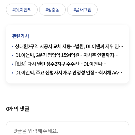
#DL이앤씨
#장충동
#플래그쉽
관련기사
상대원2구역 시공사 교체 제동…법원, DL이앤씨 지위 임시
인정
DL이앤씨, 2분기 영업익 1594억원…자사주 연말까지
555억원 매입
[현장] 다시 열린 성수2지구 수주전…DL이앤씨
·IPARK현산 현장설명회 참석
DL이앤씨, 주요 신평사서 재무 안정성 인정…회사채 AA-·
기업어음 A1 획득
0
개의 댓글