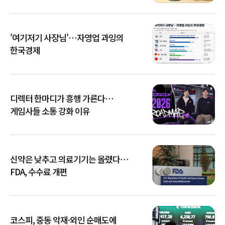
'여기저기 사장님'…자영업 과잉의
한국경제
디렉터 한마디가 흥행 가른다…
게임사들 소통 강화 이유
신약은 낮추고 의료기기는 올렸다…
FDA, 수수료 개편
코스피, 중동 악재·외인 순매도에