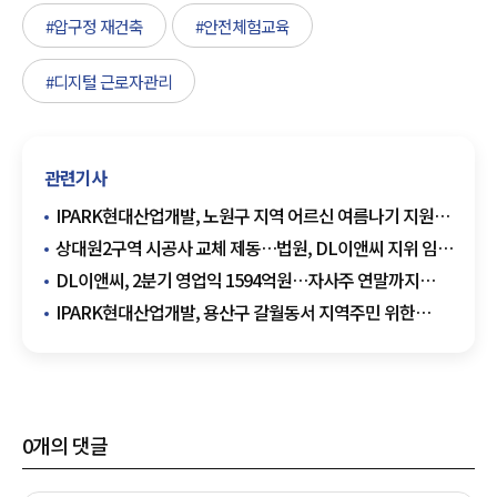
#압구정 재건축
#안전체험교육
#디지털 근로자관리
관련기사
IPARK현대산업개발, 노원구 지역 어르신 여름나기 지원…
말복 앞두고 삼계탕 나눔
상대원2구역 시공사 교체 제동…법원, DL이앤씨 지위 임시
인정
DL이앤씨, 2분기 영업익 1594억원…자사주 연말까지
555억원 매입
IPARK현대산업개발, 용산구 갈월동서 지역주민 위한
빗물받이 청소 봉사
0
개의 댓글