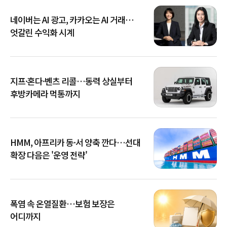
네이버는 AI 광고, 카카오는 AI 거래…
엇갈린 수익화 시계
지프·혼다·벤츠 리콜…동력 상실부터
후방카메라 먹통까지
HMM, 아프리카 동·서 양축 깐다…선대
확장 다음은 '운영 전략'
폭염 속 온열질환…보험 보장은
어디까지