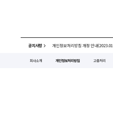
공지사항
개인정보처리방침 개정 안내(2023.01.
회사소개
개인정보처리방침
고충처리
정기간행등록번호 : 서울 아052
주소 : 서울 종로구 종로5길 1
인터넷신문윤리위원회 윤리강령을
Copyright ⓒ
경제일보
All ri