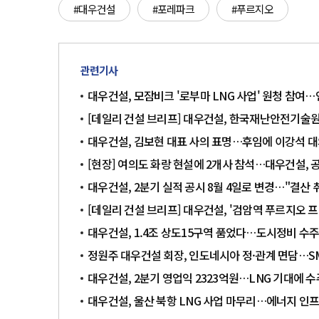
#대우건설
#포레파크
#푸르지오
관련기사
대우건설, 모잠비크 '로부마 LNG 사업' 원청 참여…
[데일리 건설 브리프] 대우건설, 한국재난안전기술원
대우건설, 김보현 대표 사의 표명…후임에 이강석 
[현장] 여의도 화랑 현설에 2개사 참석…대우건설, 
대우건설, 2분기 실적 공시 8월 4일로 변경…"결산 
[데일리 건설 브리프] 대우건설, '검암역 푸르지오 프
대우건설, 1.4조 상도15구역 품었다…도시정비 수주
정원주 대우건설 회장, 인도네시아 정·관계 면담…SM
대우건설, 2분기 영업익 2323억원…LNG 기대에 수
대우건설, 울산 북항 LNG 사업 마무리…에너지 인프