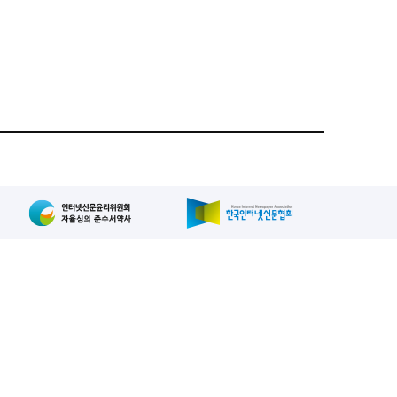
집인: 사장/양규현
패밀리사이트
2-739-2171
, 복사, 배포 등을 금지합니다.