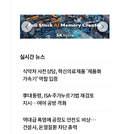
실시간 뉴스
식약처 사전상담, 혁신의료제품 '제품화
가속기' 역할 입증
李대통령, ISA·주가누르기법 재검토
지시…여야 공방 격화
역대급 폭염에 공정도 안전도 비상…
건설사, 온열질환 차단 총력