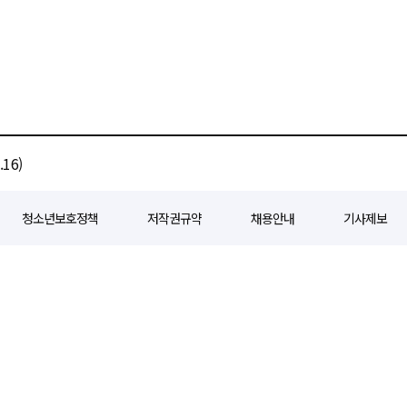
16)
청소년보호정책
저작권규약
채용안내
기사제보
80
등록일자 : 2018년 07월 04일
제호 : e경제일보
발행인: 회장/곽영길
편
3 삼공빌딩 11층
발행 : 2018년 07월 04일
청소년보호책임자 : 선재관
전화 : 0
 준수합니다. 경제일보의 모든 콘텐츠(기사)는 저작권법의 보호를 받으며, 무단전재
ghts reserved.