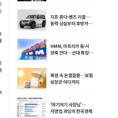
엇갈린 수익화 시계
신
지
지프·혼다·벤츠 리콜…
동력 상실부터 후방카메라
먹통까지
습
께
HMM, 아프리카 동·서
양축 깐다…선대 확장
다음은 '운영 전략'
등
경
폭염 속 온열질환…보험
보장은 어디까지
며
'여기저기 사장님'…
자영업 과잉의 한국경제