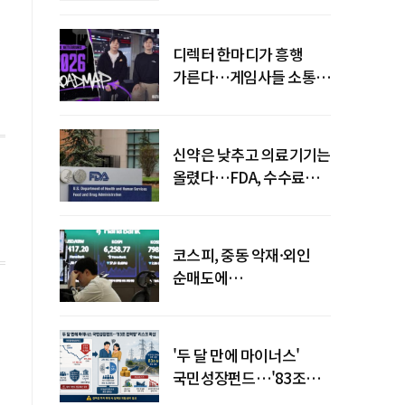
디렉터 한마디가 흥행
가른다…게임사들 소통
강화 이유
신약은 낮추고 의료기기는
올렸다…FDA, 수수료
개편
코스피, 중동 악재·외인
순매도에
하락…"하이닉스 또
급락"
'두 달 만에 마이너스'
국민성장펀드…'83조
전력망' 리스크 확산