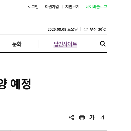
로그인
회원가입
지면보기
네이버블로그
부산 30˚C
대구 33˚C
2026.08.08 토요일
문화
딥인사이트
인천 33˚C
광주 33˚C
대전 35˚C
양 예정
울산 31˚C
강릉 23˚C
제주 30˚C