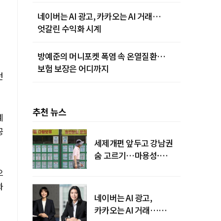
네이버는 AI 광고, 카카오는 AI 거래…
엇갈린 수익화 시계
방예준의 머니포켓 폭염 속 온열질환…
보험 보장은 어디까지
던
추천 뉴스
예
공
세제개편 앞두고 강남권
숨 고르기…마용성·
강북은 상승세 지속
으
과
네이버는 AI 광고,
카카오는 AI 거래…