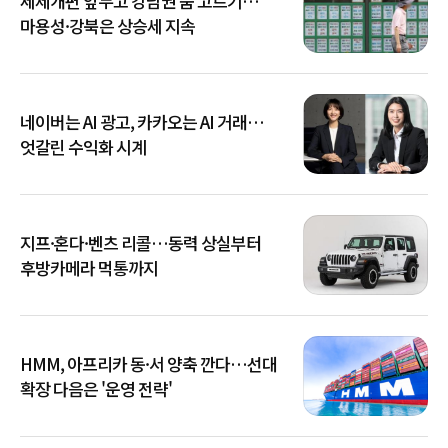
세제개편 앞두고 강남권 숨 고르기…
마용성·강북은 상승세 지속
네이버는 AI 광고, 카카오는 AI 거래…
엇갈린 수익화 시계
지프·혼다·벤츠 리콜…동력 상실부터
후방카메라 먹통까지
HMM, 아프리카 동·서 양축 깐다…선대
확장 다음은 '운영 전략'