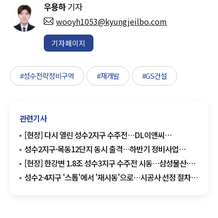
우용하
기자
wooyh1053@kyungjeilbo.com
기자페이지
#성수전략정비구역
#재개발
#GS건설
관련기사
[현장] 다시 열린 성수2지구 수주전…DL이앤씨
·IPARK현산 현장설명회 참석
성수2지구·목동12단지 동시 출격…하반기 정비사업
수주전 달아오른다
[현장] 한강변 1.8조 성수3지구 수주전 시동…삼성물산·
금호·제일, 현설 참석
성수2·4지구 '스톱'에서 '재시동'으로…시공사 선정 절차
다시 굴러간다