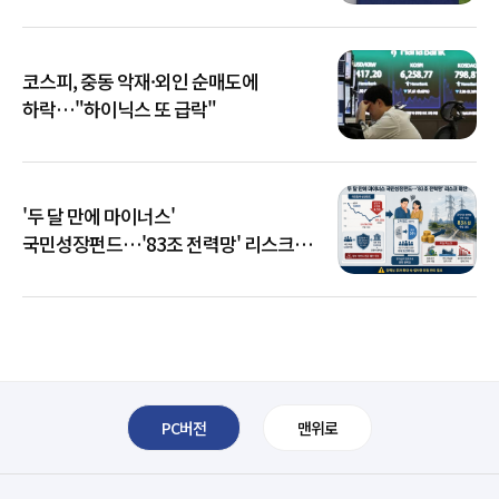
코스피, 중동 악재·외인 순매도에
하락…"하이닉스 또 급락"
'두 달 만에 마이너스'
국민성장펀드…'83조 전력망' 리스크
확산
PC버전
맨위로