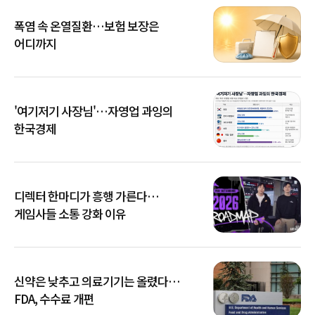
폭염 속 온열질환…보험 보장은
어디까지
'여기저기 사장님'…자영업 과잉의
한국경제
디렉터 한마디가 흥행 가른다…
게임사들 소통 강화 이유
신약은 낮추고 의료기기는 올렸다…
FDA, 수수료 개편