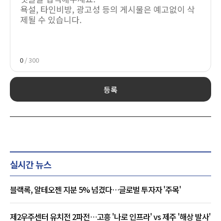
0
/ 300
등록
실시간 뉴스
블랙록, 알테오젠 지분 5% 넘겼다…글로벌 투자자 '주목'
제2우주센터 유치전 2파전…고흥 '나로 인프라' vs 제주 '해상 발사'