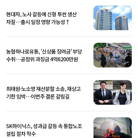
현대차, 노사 갈등에 신형 투싼 생산
차질…출시 일정 영향 가능성↑
농협하나로유통, '신상품 장려금' 부당
수취…공정위 과징금 4억6200만원
최태원·노소영 재산분할 소송, 재상고
기한 임박…이번주 결론 갈림길
SK하이닉스, 성과급 갈등 속 통합노조
설립 절차 착수