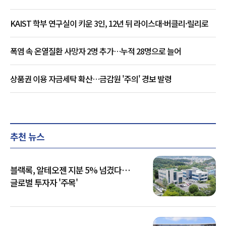
KAIST 학부 연구실이 키운 3인, 12년 뒤 라이스대·버클리·릴리로
폭염 속 온열질환 사망자 2명 추가…누적 28명으로 늘어
상품권 이용 자금세탁 확산…금감원 '주의' 경보 발령
추천 뉴스
블랙록, 알테오젠 지분 5% 넘겼다…
글로벌 투자자 '주목'