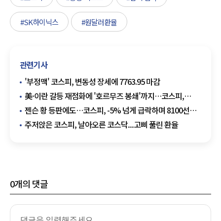
#SK하이닉스
#원달러환율
관련기사
'부정맥' 코스피, 변동성 장세에 7763.95 마감
美·이란 갈등 재점화에 '호르무즈 봉쇄'까지…코스피,
2.86% 하락한 7509.62 출발
젠슨 황 등판에도…코스피, -5% 넘게 급락하며 8100선
진땀 사수
주저앉은 코스피, 날아오른 코스닥...고삐 풀린 환율
0
개의 댓글