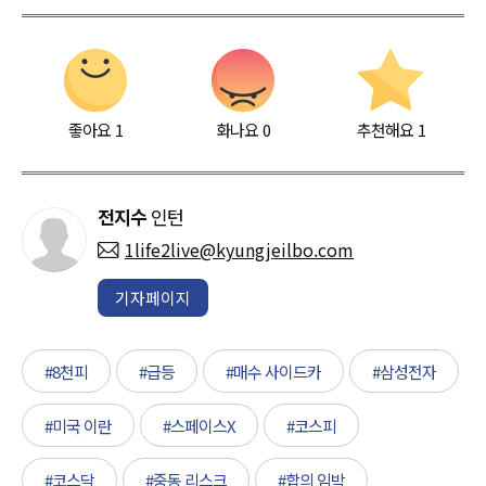
좋아요
1
화나요
0
추천해요
1
전지수
인턴
1life2live@kyungjeilbo.com
기자페이지
#8천피
#급등
#매수 사이드카
#삼성전자
#미국 이란
#스페이스X
#코스피
#코스닥
#중동 리스크
#합의 임박