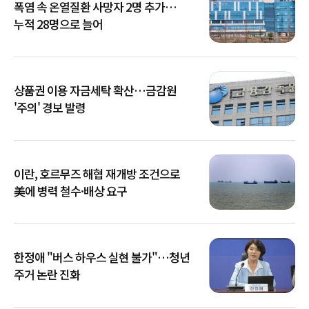
폭염 속 온열질환 사망자 2명 추가…
누적 28명으로 늘어
상품권 이용 자금세탁 확산…금감원
'주의' 경보 발령
이란, 호르무즈 해협 재개방 조건으로
美에 병력 철수·배상 요구
한정애 "버스 하우스 실현 불가"…청년
주거 논란 진화