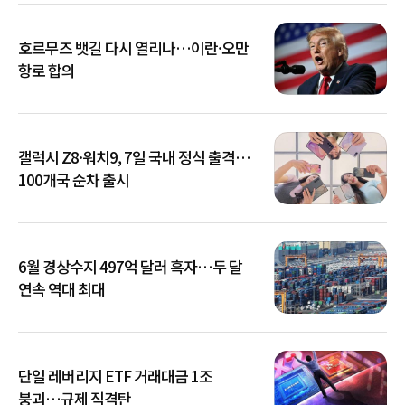
호르무즈 뱃길 다시 열리나…이란·오만
항로 합의
갤럭시 Z8·워치9, 7일 국내 정식 출격…
100개국 순차 출시
6월 경상수지 497억 달러 흑자…두 달
연속 역대 최대
단일 레버리지 ETF 거래대금 1조
붕괴…규제 직격탄