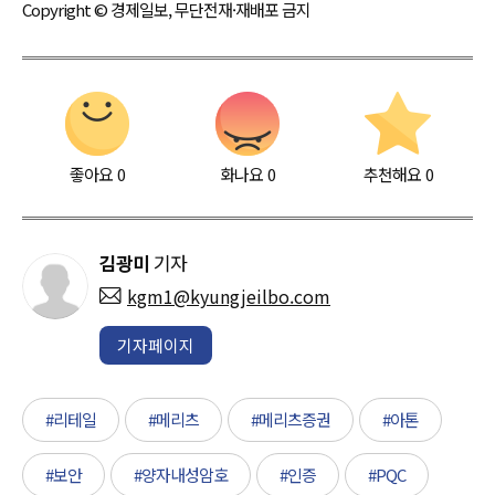
Copyright © 경제일보, 무단전재·재배포 금지
좋아요
0
화나요
0
추천해요
0
김광미
기자
kgm1@kyungjeilbo.com
기자페이지
#리테일
#메리츠
#메리츠증권
#아톤
#보안
#양자내성암호
#인증
#PQC