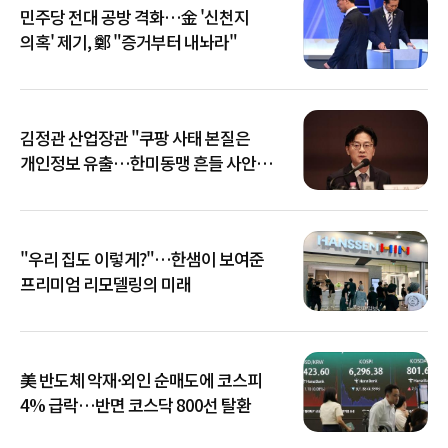
민주당 전대 공방 격화…金 '신천지
의혹' 제기, 鄭 "증거부터 내놔라"
김정관 산업장관 "쿠팡 사태 본질은
개인정보 유출…한미동맹 흔들 사안
아냐"
"우리 집도 이렇게?"…한샘이 보여준
프리미엄 리모델링의 미래
美 반도체 악재·외인 순매도에 코스피
4% 급락…반면 코스닥 800선 탈환