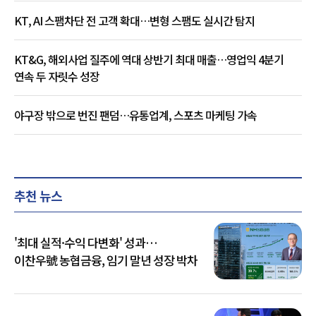
KT, AI 스팸차단 전 고객 확대…변형 스팸도 실시간 탐지
KT&G, 해외사업 질주에 역대 상반기 최대 매출…영업익 4분기
연속 두 자릿수 성장
야구장 밖으로 번진 팬덤…유통업계, 스포츠 마케팅 가속
추천 뉴스
'최대 실적·수익 다변화' 성과…
이찬우號 농협금융, 임기 말년 성장 박차