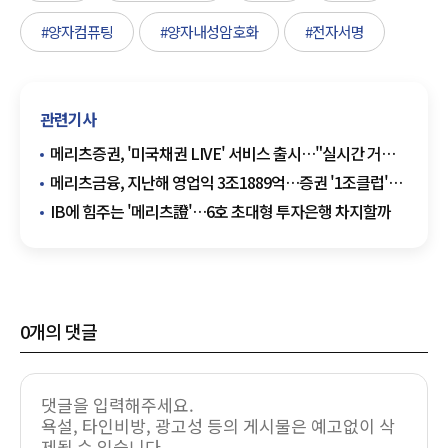
#양자컴퓨팅
#양자내성암호화
#전자서명
관련기사
메리츠증권, '미국채권 LIVE' 서비스 출시…"실시간 거래
최초"
메리츠금융, 지난해 영업익 3조1889억…증권 '1조클럽'
복귀
IB에 힘주는 '메리츠證'…6호 초대형 투자은행 차지할까
0
개의 댓글