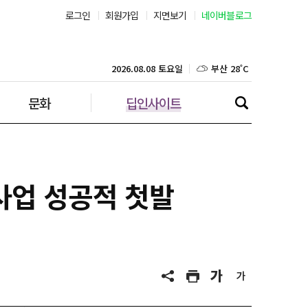
로그인
회원가입
지면보기
네이버블로그
부산 28˚C
대구 27˚C
2026.08.08 토요일
문화
딥인사이트
인천 27˚C
광주 27˚C
대전 27˚C
 사업 성공적 첫발
울산 25˚C
강릉 25˚C
제주 29˚C