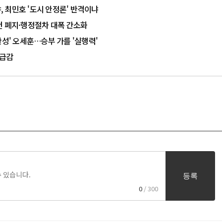
, 최민호 '도시 안정론' 반격이냐
건 폐지·행정절차 대폭 간소화
 '시정완성' 오세훈…승부 가를 '실행력'
 급감
등록
0
/ 300