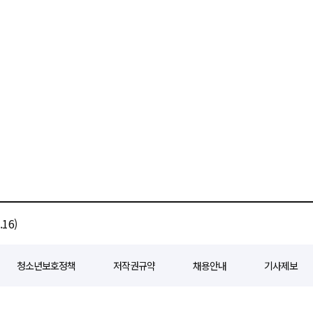
16)
청소년보호정책
저작권규약
채용안내
기사제보