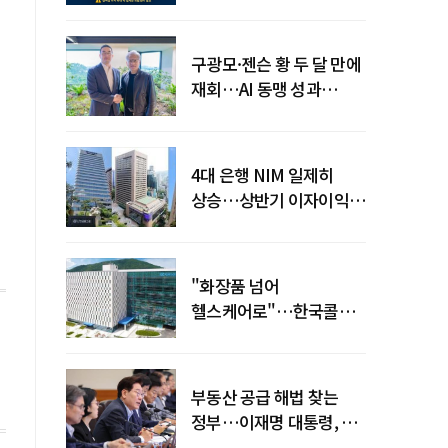
전력망' 리스크 확산
구광모·젠슨 황 두 달 만에
재회…AI 동맹 성과
가시화될까
4대 은행 NIM 일제히
상승…상반기 이자이익
19조 육박
"화장품 넘어
헬스케어로"…한국콜마,
제약·바이오 축으로 몸집
키운다
부동산 공급 해법 찾는
정부…이재명 대통령, 2차
점검회의 주재