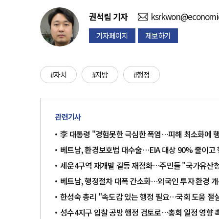
권석림
기자
ksrkwon@economid
기자페이지
제보하기
#자치
#지방
#행정
관련기사
李 대통령 "경험못한 극심한 폭염…피해 최소화에 
베트남, 환경보호법 대수술…EIA 대상 90% 줄이고
세운4구역 재개발 갈등 재점화…주민들 "국가유산청
베트남, 행정절차 대폭 간소화…외국인 투자 환경 개
한성숙 총리 "속도감 있는 행정 필요…국회 도움 절
성수4지구 입찰 공방 행정 검토로…총회 일정 영향 