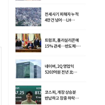
전세사기 피해자 누적
4만건 넘어…LH
피해주택 매입도 1만호
돌파
트럼프, 폴리실리콘에
15% 관세…반도체·
태양광 공급망 재편 신호
네이버, 2Q 영업익
5203억원 전년 比
0.2%↓…영업익
주춤에도 성장동력 키운다
코스피, 개장 상승분
반납하고 장중 하락
전환…중동 리스크·美