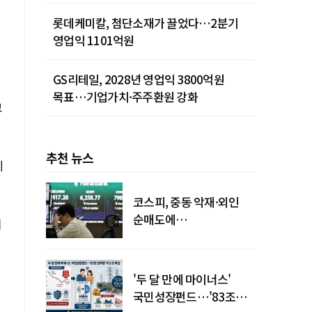
롯데케미칼, 첨단소재가 끌었다…2분기
영업익 1101억원
GS리테일, 2028년 영업익 3800억원
목표…기업가치·주주환원 강화
교
추천 뉴스
케
코스피, 중동 악재·외인
순매도에
의
하락…"하이닉스 또
급락"
'두 달 만에 마이너스'
국민성장펀드…'83조