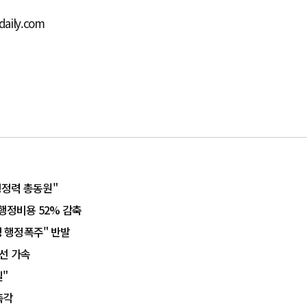
aily.com
행정력 총동원"
 행정비용 52% 감축
 행정폭주" 반발
선 가속
실"
촉각