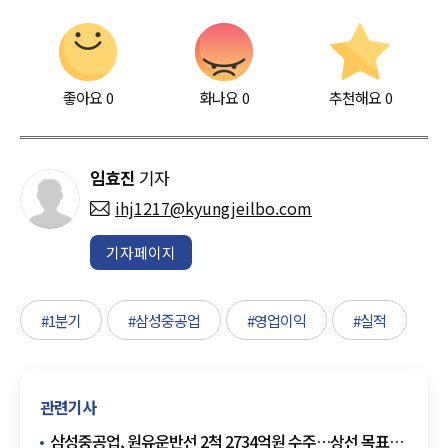
좋아요
0
화나요
0
추천해요
0
임효진
기자
ihj1217@kyungjeilbo.com
기자페이지
#1분기
#삼성중공업
#영업이익
#실적
관련기사
삼성중공업, 원유운반선 2척 2734억원 수주…상선 목표