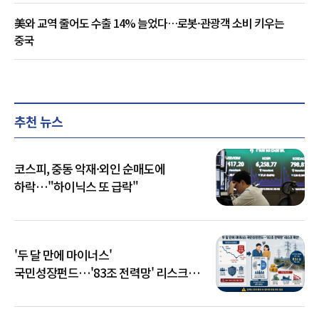
美와 교역 줄어도 수출 14% 늘었다…로봇·관광객 소비 키우는
중국
추천 뉴스
코스피, 중동 악재·외인 순매도에
하락…"하이닉스 또 급락"
'두 달 만에 마이너스'
국민성장펀드…'83조 전력망' 리스크
확산