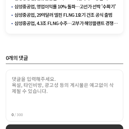
95% 달성
삼성중공업, 영업이익률 10% 돌파…고선가 선박 '수확기'
삼성중공업, 29억달러 델핀 FLNG 1호기 건조 공식 출범
삼성중공업, 4.3조 FLNG 수주…고부가 해양플랜트 경쟁력
입증
0
개의 댓글
0
/ 300