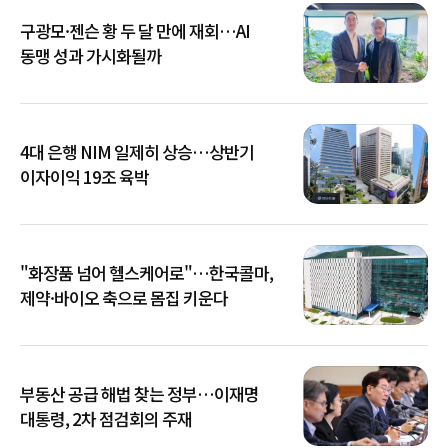
구광모·젠슨 황 두 달 만에 재회…AI
동맹 성과 가시화될까
4대 은행 NIM 일제히 상승…상반기
이자이익 19조 육박
"화장품 넘어 헬스케어로"…한국콜마,
제약·바이오 축으로 몸집 키운다
부동산 공급 해법 찾는 정부…이재명
대통령, 2차 점검회의 주재