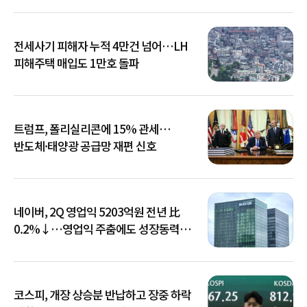
전세사기 피해자 누적 4만건 넘어…LH
피해주택 매입도 1만호 돌파
트럼프, 폴리실리콘에 15% 관세…
반도체·태양광 공급망 재편 신호
네이버, 2Q 영업익 5203억원 전년 比
0.2%↓…영업익 주춤에도 성장동력
키운다
코스피, 개장 상승분 반납하고 장중 하락