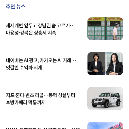
추천 뉴스
세제개편 앞두고 강남권 숨 고르기…
마용성·강북은 상승세 지속
네이버는 AI 광고, 카카오는 AI 거래…
엇갈린 수익화 시계
지프·혼다·벤츠 리콜…동력 상실부터
후방카메라 먹통까지