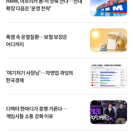
HMM, 아프리카 동·서 양축 깐다…선대
확장 다음은 '운영 전략'
폭염 속 온열질환…보험 보장은
어디까지
'여기저기 사장님'…자영업 과잉의
한국경제
디렉터 한마디가 흥행 가른다…
게임사들 소통 강화 이유