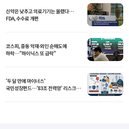
신약은 낮추고 의료기기는 올렸다…
FDA, 수수료 개편
코스피, 중동 악재·외인 순매도에
하락…"하이닉스 또 급락"
'두 달 만에 마이너스'
국민성장펀드…'83조 전력망' 리스크
확산