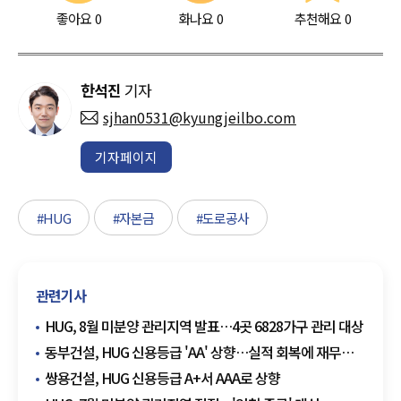
좋아요
0
화나요
0
추천해요
0
한석진
기자
sjhan0531@kyungjeilbo.com
기자페이지
#HUG
#자본금
#도로공사
관련기사
HUG, 8월 미분양 관리지역 발표…4곳 6828가구 관리 대상
동부건설, HUG 신용등급 'AA' 상향…실적 회복에 재무
개선까지
쌍용건설, HUG 신용등급 A+서 AAA로 상향