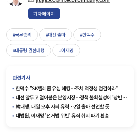
기자페이지
#국무총리
#대선 출마
#한덕수
#대통령 권한대행
#이재명
관련기사
한덕수 "SK텔레콤 유심 해킹…조치 적정성 점검하라"
대선 앞두고 얼어붙은 분양시장…정책 불확실성에 '상반기
공급절벽' 우려
韓대행, 내일 오후 사퇴 유력…2일 출마 선언할 듯
대법원, 이재명 '선거법 위반' 유죄 취지 파기 환송