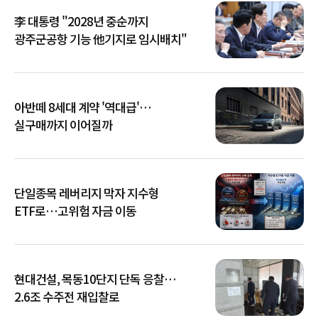
李 대통령 "2028년 중순까지
광주군공항 기능 他기지로 임시배치"
아반떼 8세대 계약 '역대급'…
실구매까지 이어질까
단일종목 레버리지 막자 지수형
ETF로…고위험 자금 이동
현대건설, 목동10단지 단독 응찰…
2.6조 수주전 재입찰로