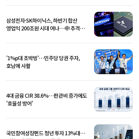
삼성전자·SK하이닉스, 하반기 합산
영업익 200조원 시대 여나…中 추격은
부담
'1%p대 초박빙'…민주당 당권 주자,
호남에 사활
4대 금융 CIR 38.6%…판관비 증가에도
'효율성 방어'
국민참여성장펀드 청년 투자 13%대…