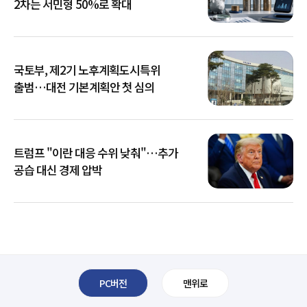
2차는 서민형 50%로 확대
국토부, 제2기 노후계획도시특위
출범…대전 기본계획안 첫 심의
트럼프 "이란 대응 수위 낮춰"…추가
공습 대신 경제 압박
PC버전
맨위로