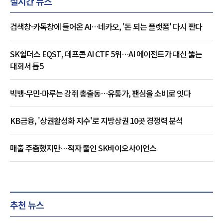
실시간 뉴스
검색창·카톡창에 들어온 AI…네카오, '돈 되는 플랫폼' 다시 짠다
SK쉴더스 EQST, 데프콘 AI CTF 5위…AI 에이전트가 대신 뚫는
대회서 톱5
빅뱅·무민·마루는 강쥐 총출동…유통가, 팬심을 소비로 잇다
KB금융, '상권활성화 지수'로 지방상권 10곳 경쟁력 분석
매출 주춤했지만…적자 줄인 SK바이오사이언스
추천 뉴스