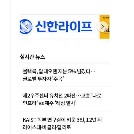
실시간 뉴스
블랙록, 알테오젠 지분 5% 넘겼다…
글로벌 투자자 '주목'
제2우주센터 유치전 2파전…고흥 '나로
인프라' vs 제주 '해상 발사'
KAIST 학부 연구실이 키운 3인, 12년 뒤
라이스대·버클리·릴리로