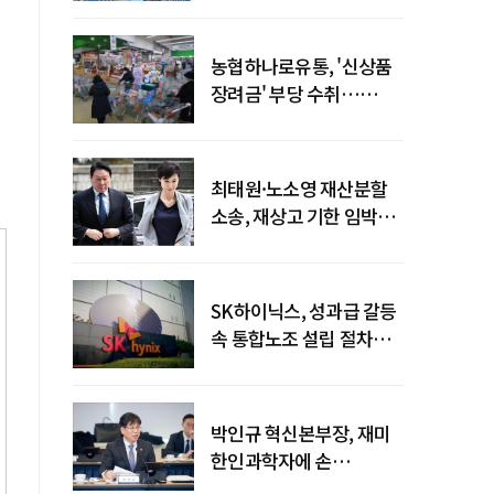
농협하나로유통, '신상품
장려금' 부당 수취…
공정위 과징금
4억6200만원
최태원·노소영 재산분할
소송, 재상고 기한 임박…
이번주 결론 갈림길
SK하이닉스, 성과급 갈등
속 통합노조 설립 절차
착수
박인규 혁신본부장, 재미
한인과학자에 손
내밀었다…AI·우주·양자