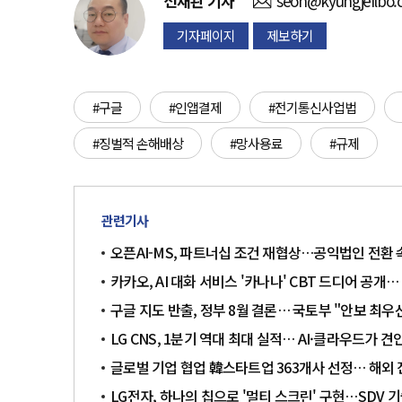
선재관
기자
seon@kyungjeilbo
기자페이지
제보하기
#구글
#인앱결제
#전기통신사업법
#징벌적 손해배상
#망사용료
#규제
관련기사
오픈AI-MS, 파트너십 조건 재협상…공익법인 전환 속
카카오, AI 대화 서비스 '카나나' CBT 드디어 공개…
구글 지도 반출, 정부 8월 결론… 국토부 "안보 최우선
LG CNS, 1분기 역대 최대 실적… AI·클라우드가 견
글로벌 기업 협업 韓스타트업 363개사 선정… 해외 
LG전자, 하나의 칩으로 '멀티 스크린' 구현…SDV 