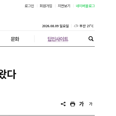
로그인
회원가입
지면보기
네이버블로그
부산 27˚C
대구 26˚C
2026.08.09 일요일
문화
딥인사이트
인천 27˚C
광주 27˚C
대전 25˚C
나왔다
울산 25˚C
강릉 23˚C
제주 27˚C