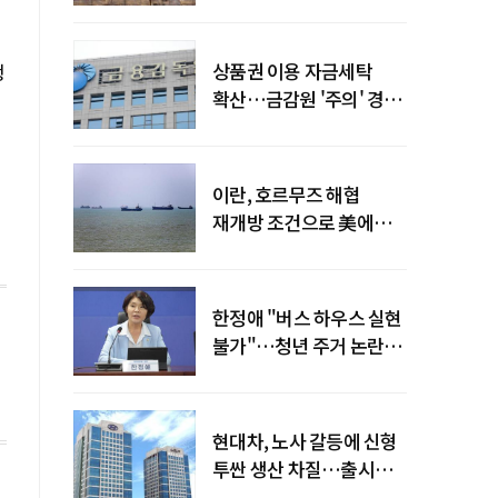
늘어
상품권 이용 자금세탁
행
확산…금감원 '주의' 경보
발령
이란, 호르무즈 해협
재개방 조건으로 美에
병력 철수·배상 요구
한정애 "버스 하우스 실현
불가"…청년 주거 논란
진화
현대차, 노사 갈등에 신형
투싼 생산 차질…출시
일정 영향 가능성↑