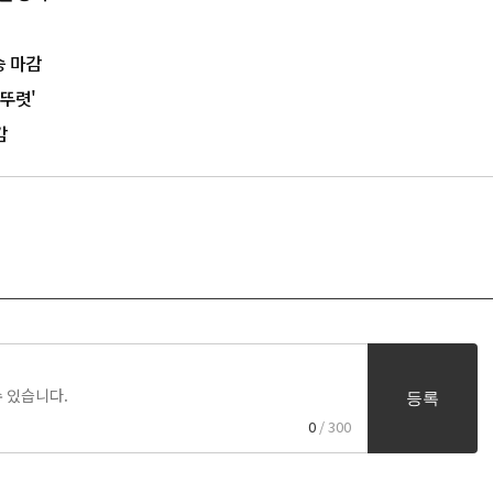
승 마감
'뚜렷'
대감
등록
0
/ 300