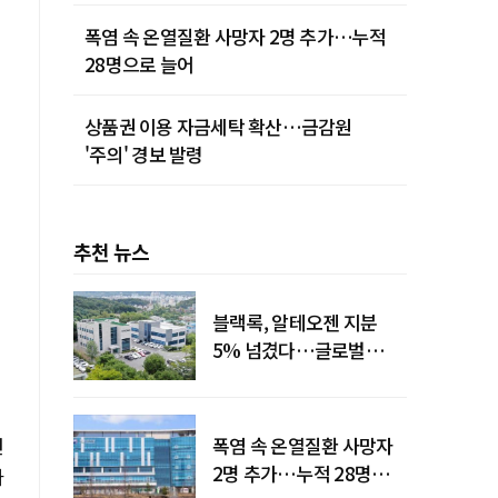
폭염 속 온열질환 사망자 2명 추가…누적
28명으로 늘어
상품권 이용 자금세탁 확산…금감원
'주의' 경보 발령
추천 뉴스
블랙록, 알테오젠 지분
5% 넘겼다…글로벌
투자자 '주목'
건
폭염 속 온열질환 사망자
2명 추가…누적 28명으로
나