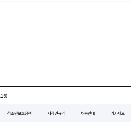
16)
청소년보호정책
저작권규약
채용안내
기사제보