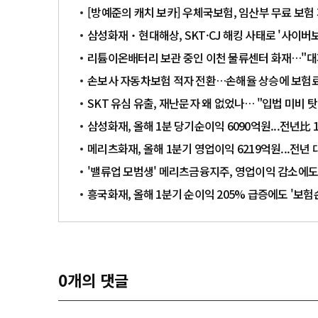
[방예준의 캐치 보카] 우체국보험, 임산부 무료 보험
삼성화재‧현대해상, SKT·CJ 해킹 사태로 '사이버보
리튬이온배터리 보관 중인 이천 물류센터 화재…"대피
손보사 자동차보험 적자 전환…손해율 상승에 보험료
SKT 유심 유출, 재난문자 왜 없었나… "입법 미비 탓
삼성화재, 올해 1분 당기순이익 6090억원...전년比 1
메리츠화재, 올해 1분기 영업이익 6219억원...전년 대
'밸류업 모범생' 메리츠금융지주, 영업이익 감소에도
흥국화재, 올해 1분기 순이익 205% 급증에도 '보험
0
개의 댓글