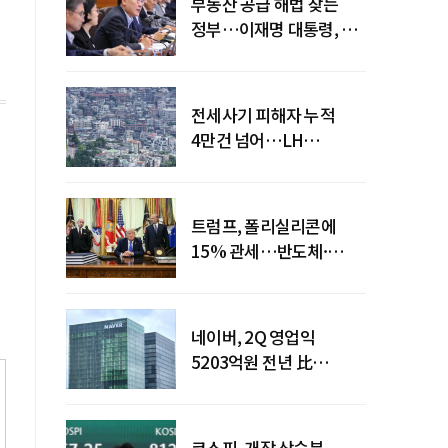
부동산 공급 해법 찾는
정부…이재명 대통령, 2차
점검회의 주재
전세사기 피해자 누적
4만건 넘어…LH
피해주택 매입도 1만호
돌파
트럼프, 폴리실리콘에
15% 관세…반도체·
태양광 공급망 재편 신호
네이버, 2Q 영업익
5203억원 전년 比
0.2%↓…영업익
주춤에도 성장동력 키운다
코스피, 개장 상승분