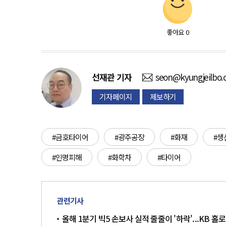
좋아요
0
선재관
기자
seon@kyungjeilbo
기자페이지
제보하기
#금호타이어
#광주공장
#화재
#생
#인명피해
#화학차
#타이어
관련기사
올해 1분기 빅5 손보사 실적 줄줄이 '하락'...KB 홀로