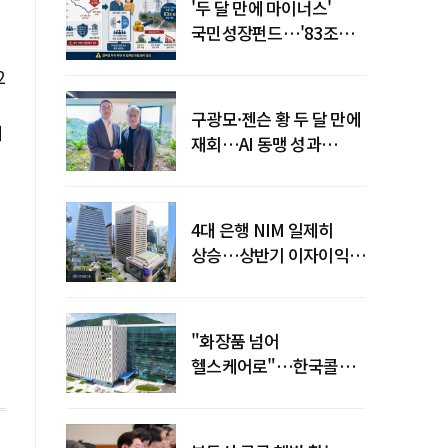
'두 달 만에 마이너스'
국민성장펀드…'83조
전력망' 리스크 확산
2
구광모·젠슨 황 두 달 만에
대
재회…AI 동맹 성과
가시화될까
4대 은행 NIM 일제히
상승…상반기 이자이익
19조 육박
"화장품 넘어
헬스케어로"…한국콜마,
제약·바이오 축으로 몸집
키운다