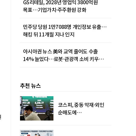
GS리테일, 2028년 영업익 3800억원
목표…기업가치·주주환원 강화
민주당 당원 1만7088명 개인정보 유출…
해킹 뒤 11개월 지나 인지
아시아권 뉴스 美와 교역 줄어도 수출
14% 늘었다…로봇·관광객 소비 키우는
중국
추천 뉴스
코스피, 중동 악재·외인
순매도에
원
하락…"하이닉스 또
급락"
에