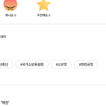
화나요
0
추천해요
0
.com
산중단
#국가소방동원령
#소방청
#정련공정
 '약진'