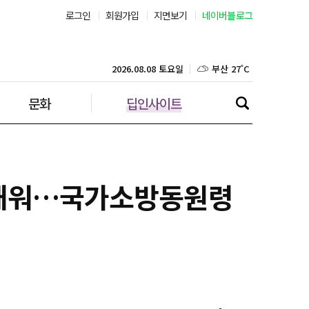
로그인
회원가입
지면보기
네이버블로그
부산 27˚C
대구 25˚C
2026.08.08 토요일
문화
딥인사이트
인천 29˚C
광주 27˚C
대전 26˚C
적 태워…국가소방동원령
울산 25˚C
강릉 24˚C
제주 29˚C