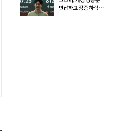
반납하고 장중 하락
전환…중동 리스크·美
경계감