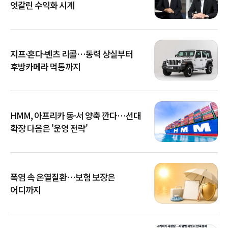
엇갈린 수익화 시계
지프·혼다·벤츠 리콜…동력 상실부터
후방카메라 먹통까지
HMM, 아프리카 동·서 양축 깐다…선대
확장 다음은 '운영 전략'
폭염 속 온열질환…보험 보장은
어디까지