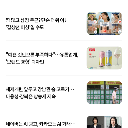
땀 많고 심장 두근? 단순 더위 아닌
'갑상선 이상'일 수도
"예쁜 것만으론 부족하다"…유통업계,
'브랜드 경험' 디자인
세제개편 앞두고 강남권 숨 고르기…
마용성·강북은 상승세 지속
네이버는 AI 광고, 카카오는 AI 거래…