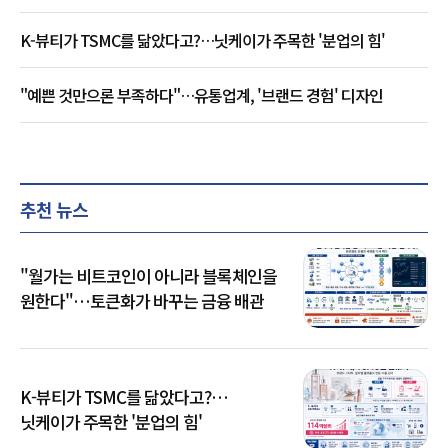
K-뷰티가 TSMC를 닮았다고?…닛케이가 주목한 '분업의 힘'
"예쁜 것만으론 부족하다"…유통업계, '브랜드 경험' 디자인
추천 뉴스
"월가는 비트코인이 아니라 블록체인을
원한다"…토큰화가 바꾸는 금융 배관
K-뷰티가 TSMC를 닮았다고?…
닛케이가 주목한 '분업의 힘'