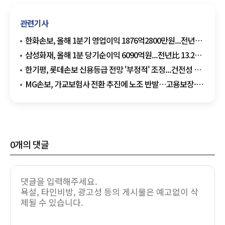
관련기사
한화손보, 올해 1분기 영업이익 1876억2800만원...전년比
8.8% ↑
삼성화재, 올해 1분 당기순이익 6090억원...전년比 13.2%
↓
한기평, 롯데손보 신용등급 전망 '부정적' 조정...건전성 및
자본 관리 부담 ↑
MG손보, 가교보험사 전환 추진에 노조 반발…고용보장·
소비자 불안 가중
0
개의 댓글