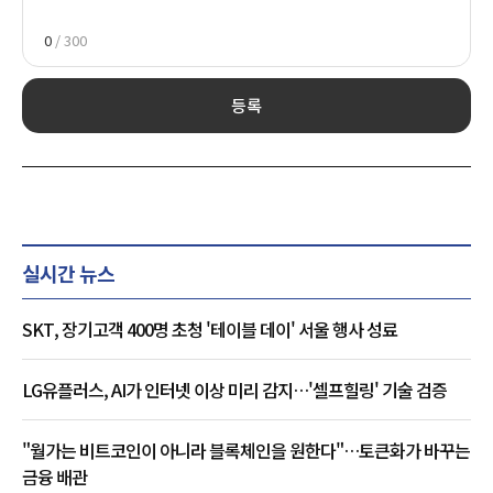
0
/ 300
등록
실시간 뉴스
SKT, 장기고객 400명 초청 '테이블 데이' 서울 행사 성료
LG유플러스, AI가 인터넷 이상 미리 감지…'셀프힐링' 기술 검증
"월가는 비트코인이 아니라 블록체인을 원한다"…토큰화가 바꾸는
금융 배관