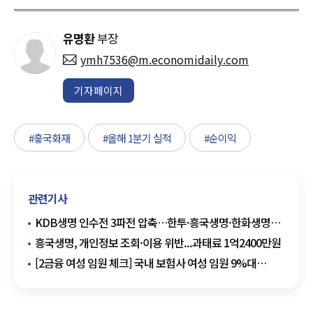
유명환
부장
ymh7536@m.economidaily.com
기자페이지
#흫국화재
#올해 1분기 실적
#순이익
관련기사
KDB생명 인수전 3파전 압축…한투·흥국생명·한화생명
본입찰
흥국생명, 개인정보 조회·이용 위반...과태료 1억2400만원
[2금융 여성 임원 체크] 국내 보험사 여성 임원 9%대
그쳐…DB·흥국생명 '0명' 여전