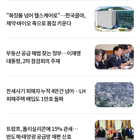
"화장품 넘어 헬스케어로"…한국콜마,
제약·바이오 축으로 몸집 키운다
부동산 공급 해법 찾는 정부…이재명
대통령, 2차 점검회의 주재
전세사기 피해자 누적 4만건 넘어…LH
피해주택 매입도 1만호 돌파
트럼프, 폴리실리콘에 15% 관세…
반도체·태양광 공급망 재편 신호