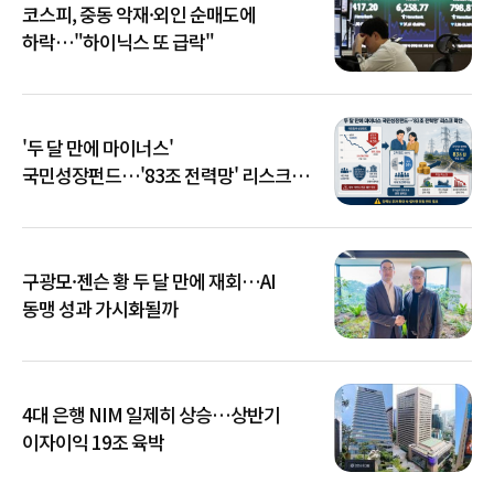
코스피, 중동 악재·외인 순매도에
하락…"하이닉스 또 급락"
'두 달 만에 마이너스'
국민성장펀드…'83조 전력망' 리스크
확산
구광모·젠슨 황 두 달 만에 재회…AI
동맹 성과 가시화될까
4대 은행 NIM 일제히 상승…상반기
이자이익 19조 육박