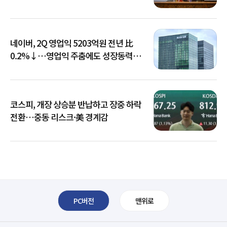
네이버, 2Q 영업익 5203억원 전년 比
0.2%↓…영업익 주춤에도 성장동력
키운다
코스피, 개장 상승분 반납하고 장중 하락
전환…중동 리스크·美 경계감
PC버전
맨위로