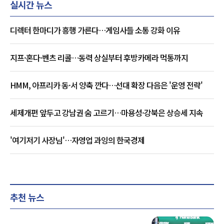
실시간 뉴스
디렉터 한마디가 흥행 가른다…게임사들 소통 강화 이유
지프·혼다·벤츠 리콜…동력 상실부터 후방카메라 먹통까지
HMM, 아프리카 동·서 양축 깐다…선대 확장 다음은 '운영 전략'
세제개편 앞두고 강남권 숨 고르기…마용성·강북은 상승세 지속
'여기저기 사장님'…자영업 과잉의 한국경제
추천 뉴스