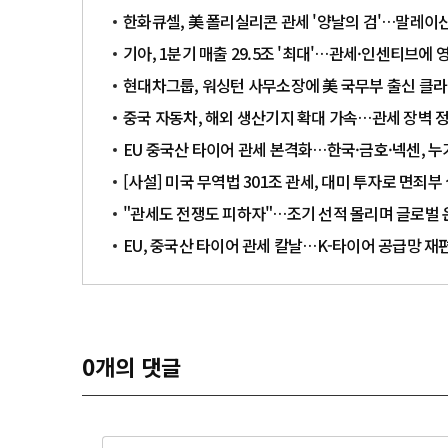
한화큐셀, 美 폴리실리콘 관세 '양날의 검'…말레이
기아, 1분기 매출 29.5조 '최대'…관세·인센티브에 
현대차그룹, 워싱턴 사무소장에 美 국무부 출신 클
중국 자동차, 해외 생산기지 확대 가속…관세 장벽 
EU 중국산 타이어 관세 본격화…한국·금호·넥센, 누
[사설] 미국 무역법 301조 관세, 대미 투자로 면죄부
"관세도 전쟁도 피하자"…조기 선적 몰리며 글로벌 
EU, 중국산 타이어 관세 칼날…K-타이어 공급망 재
0
개의 댓글