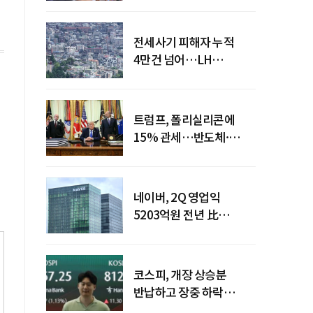
전세사기 피해자 누적
4만건 넘어…LH
피해주택 매입도 1만호
돌파
트럼프, 폴리실리콘에
15% 관세…반도체·
태양광 공급망 재편 신호
네이버, 2Q 영업익
5203억원 전년 比
0.2%↓…영업익
주춤에도 성장동력 키운다
코스피, 개장 상승분
반납하고 장중 하락
전환…중동 리스크·美