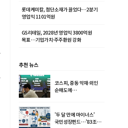
롯데케미칼, 첨단소재가 끌었다…2분기
영업익 1101억원
GS리테일, 2028년 영업익 3800억원
목표…기업가치·주주환원 강화
감
추천 뉴스
와
코스피, 중동 악재·외인
순매도에
하락…"하이닉스 또
급락"
'두 달 만에 마이너스'
국민성장펀드…'83조