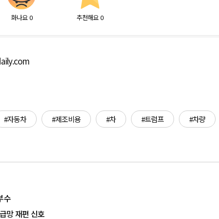
화나요
0
추천해요
0
aily.com
#자동차
#제조비용
#차
#트럼프
#차량
부수
공급망 재편 신호