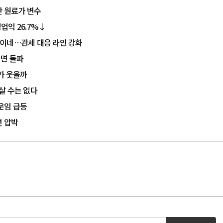
산 원료가 변수
영업익 26.7%↓
라이네…관세 대응 라인 강화
정면 돌파
가 웃을까
 살 수는 없다
운임 급등
편 압박