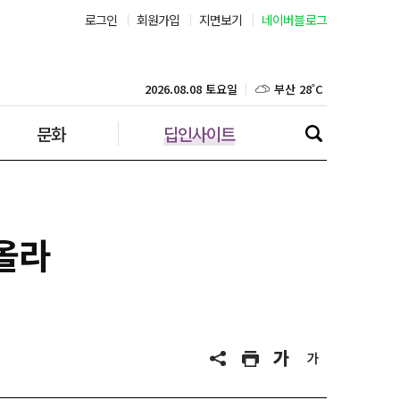
서울 27˚C
로그인
회원가입
지면보기
네이버블로그
부산 28˚C
2026.08.08 토요일
대구 27˚C
문화
딥인사이트
인천 27˚C
광주 27˚C
대전 27˚C
올라
울산 25˚C
강릉 25˚C
제주 29˚C