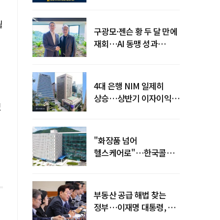
전력망' 리스크 확산
월
구광모·젠슨 황 두 달 만에
재회…AI 동맹 성과
가시화될까
4대 은행 NIM 일제히
상승…상반기 이자이익
있
19조 육박
"화장품 넘어
헬스케어로"…한국콜마,
제약·바이오 축으로 몸집
키운다
부동산 공급 해법 찾는
정부…이재명 대통령, 2차
점검회의 주재