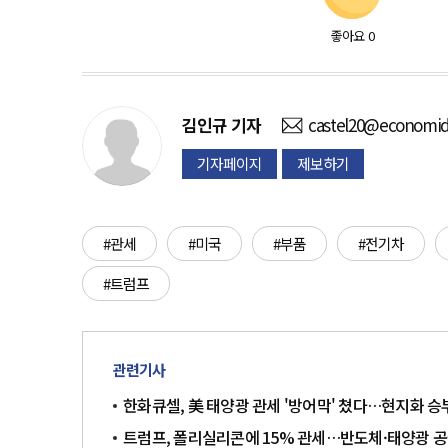
좋아요
0
김인규
기자
castel20@economid
기자페이지
제보하기
#관세
#미국
#부품
#전기차
#트럼프
관련기사
한화큐셀, 美 태양광 관세 '방어막' 쳤다…현지화 승
트럼프, 폴리실리콘에 15% 관세…반도체·태양광 