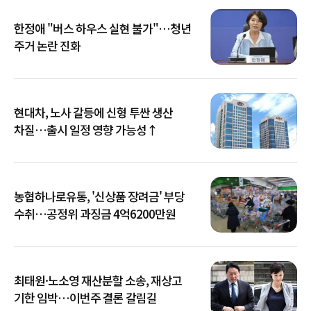
한정애 "버스 하우스 실현 불가"…청년
주거 논란 진화
현대차, 노사 갈등에 신형 투싼 생산
차질…출시 일정 영향 가능성↑
농협하나로유통, '신상품 장려금' 부당
수취…공정위 과징금 4억6200만원
최태원·노소영 재산분할 소송, 재상고
기한 임박…이번주 결론 갈림길