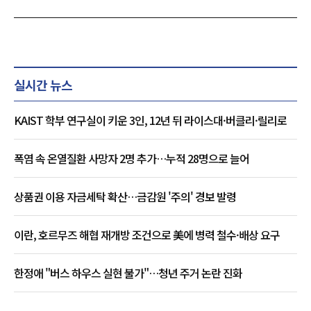
실시간 뉴스
KAIST 학부 연구실이 키운 3인, 12년 뒤 라이스대·버클리·릴리로
폭염 속 온열질환 사망자 2명 추가…누적 28명으로 늘어
상품권 이용 자금세탁 확산…금감원 '주의' 경보 발령
이란, 호르무즈 해협 재개방 조건으로 美에 병력 철수·배상 요구
한정애 "버스 하우스 실현 불가"…청년 주거 논란 진화