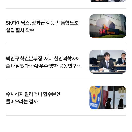
SK하이닉스, 성과급 갈등 속 통합노조
설립 절차 착수
박인규 혁신본부장, 재미 한인과학자에
손 내밀었다…AI·우주·양자 공동연구
확대
수사하지 말라더니 합수본엔
들어오라는 검사