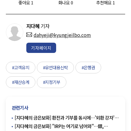
좋아요
1
화나요
0
추천해요
1
지다혜
기자
dahyeji@kyungjeilbo.com
기자페이지
#고객유치
#유언대용신탁
#은행권
#재산승계
#지정기부
관련기사
[지다혜의 금은보화] 환전과 기부를 동시에…'외환 강자'
농협銀, 산불 피해 지원 이벤트
[지다혜의 금은보화] "IRP는 여기로 넘어와"…銀,