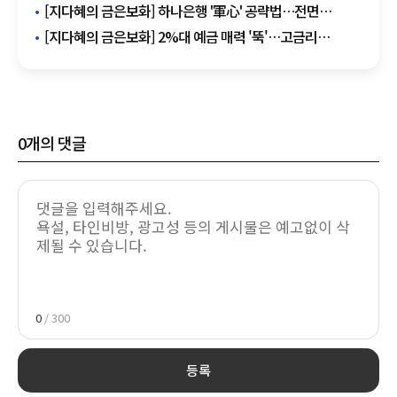
퇴직연금 이벤트·서비스 경쟁
[지다혜의 금은보화] 하나은행 '軍心' 공략법…전면
비대면화에 고금리 적금까지
[지다혜의 금은보화] 2%대 예금 매력 '뚝'…고금리
'청년도약계좌' 뜬다
0
개의 댓글
0
/ 300
등록