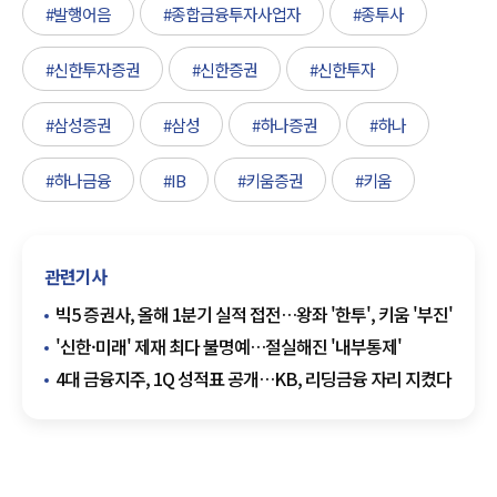
#발행어음
#종합금융투자사업자
#종투사
#신한투자증권
#신한증권
#신한투자
#삼성증권
#삼성
#하나증권
#하나
#하나금융
#IB
#키움증권
#키움
관련기사
빅5 증권사, 올해 1분기 실적 접전…왕좌 '한투', 키움 '부진'
'신한·미래' 제재 최다 불명예…절실해진 '내부통제'
4대 금융지주, 1Q 성적표 공개…KB, 리딩금융 자리 지켰다