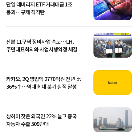
단일 레버리지 ETF 거래대금 1조
붕괴…규제 직격탄
산본 11구역 정비사업 속도…LH,
주민대표회의와 사업시행약정 체결
카카오, 2Q 영업익 2770억원 전년 比
36%↑…역대 최대 분기 실적 달성
상하이 찾은 외국인 22% 늘고 중국
자동차 수출 509만대