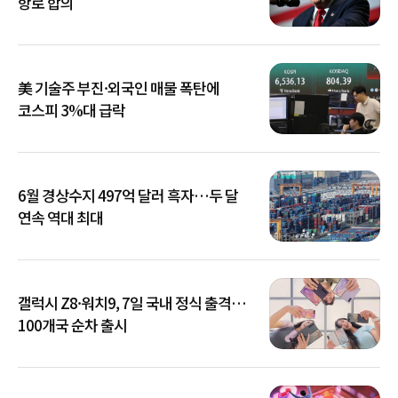
항로 합의
美 기술주 부진·외국인 매물 폭탄에
코스피 3%대 급락
6월 경상수지 497억 달러 흑자…두 달
연속 역대 최대
갤럭시 Z8·워치9, 7일 국내 정식 출격…
100개국 순차 출시