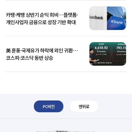
카뱅·케뱅 상반기 순익 희비…플랫폼·
개인사업자 금융으로 성장 기반 확대
美 훈풍·국제유가 하락에 외인 귀환…
코스피·코스닥 동반 상승
PC버전
맨위로