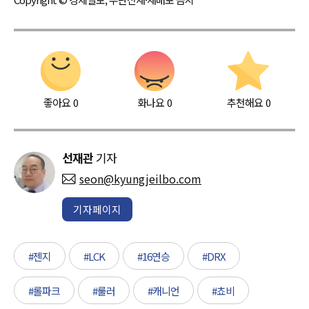
좋아요
0
화나요
0
추천해요
0
선재관
기자
seon@kyungjeilbo.com
기자페이지
#젠지
#LCK
#16연승
#DRX
#롤파크
#룰러
#캐니언
#쵸비