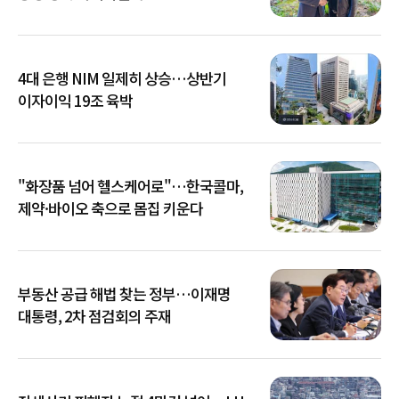
4대 은행 NIM 일제히 상승…상반기
이자이익 19조 육박
"화장품 넘어 헬스케어로"…한국콜마,
제약·바이오 축으로 몸집 키운다
부동산 공급 해법 찾는 정부…이재명
대통령, 2차 점검회의 주재