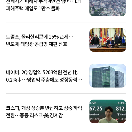
전세사기 피해자 누적 4만건 넘어…LH
피해주택 매입도 1만호 돌파
트럼프, 폴리실리콘에 15% 관세…
반도체·태양광 공급망 재편 신호
네이버, 2Q 영업익 5203억원 전년 比
0.2%↓…영업익 주춤에도 성장동력
키운다
코스피, 개장 상승분 반납하고 장중 하락
전환…중동 리스크·美 경계감