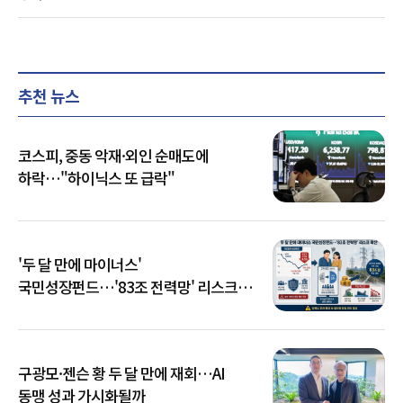
추천 뉴스
코스피, 중동 악재·외인 순매도에
하락…"하이닉스 또 급락"
'두 달 만에 마이너스'
국민성장펀드…'83조 전력망' 리스크
확산
구광모·젠슨 황 두 달 만에 재회…AI
동맹 성과 가시화될까