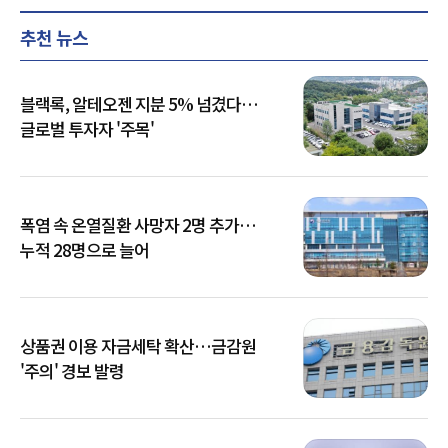
추천 뉴스
블랙록, 알테오젠 지분 5% 넘겼다…
글로벌 투자자 '주목'
폭염 속 온열질환 사망자 2명 추가…
누적 28명으로 늘어
상품권 이용 자금세탁 확산…금감원
'주의' 경보 발령