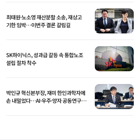
최태원·노소영 재산분할 소송, 재상고
기한 임박…이번주 결론 갈림길
SK하이닉스, 성과급 갈등 속 통합노조
설립 절차 착수
박인규 혁신본부장, 재미 한인과학자에
손 내밀었다…AI·우주·양자 공동연구
확대