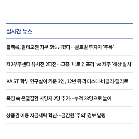
실시간 뉴스
블랙록, 알테오젠 지분 5% 넘겼다…글로벌 투자자 '주목'
제2우주센터 유치전 2파전…고흥 '나로 인프라' vs 제주 '해상 발사'
KAIST 학부 연구실이 키운 3인, 12년 뒤 라이스대·버클리·릴리로
폭염 속 온열질환 사망자 2명 추가…누적 28명으로 늘어
상품권 이용 자금세탁 확산…금감원 '주의' 경보 발령