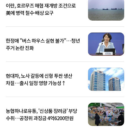
이란, 호르무즈 해협 재개방 조건으로
美에 병력 철수·배상 요구
한정애 "버스 하우스 실현 불가"…청년
주거 논란 진화
현대차, 노사 갈등에 신형 투싼 생산
차질…출시 일정 영향 가능성↑
농협하나로유통, '신상품 장려금' 부당
수취…공정위 과징금 4억6200만원