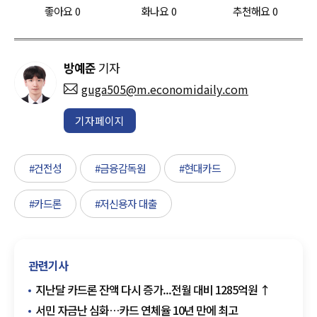
좋아요
0
화나요
0
추천해요
0
방예준
기자
guga505@m.economidaily.com
기자페이지
#건전성
#금융감독원
#현대카드
#카드론
#저신용자 대출
관련기사
지난달 카드론 잔액 다시 증가...전월 대비 1285억원 ↑
서민 자금난 심화…카드 연체율 10년 만에 최고