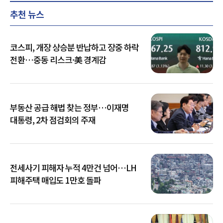
추천 뉴스
코스피, 개장 상승분 반납하고 장중 하락
전환…중동 리스크·美 경계감
부동산 공급 해법 찾는 정부…이재명
대통령, 2차 점검회의 주재
전세사기 피해자 누적 4만건 넘어…LH
피해주택 매입도 1만호 돌파