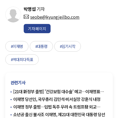
박명섭
기자
seobe@kyungjeilbo.com
기자페이지
#이재명
#대통령
#임기시작
#역대최다득표
관련기사
[21대 新정부 출범] '건강보험 대수술' 예고…이재명표
국민 의료비 완화 본격화
이재명 당선인, 국무총리 김민석·비서실장 강훈식 내정
이재명 정부 출범…입법 독주 우려 속 트럼프發 외교
시험대
소년공 출신 불사조 이재명, 제21대 대한민국 대통령 당선