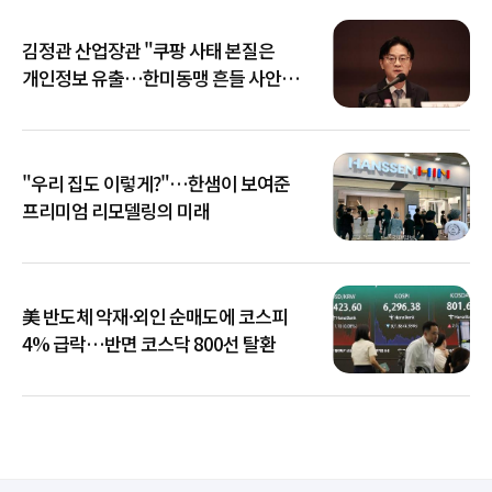
김정관 산업장관 "쿠팡 사태 본질은
개인정보 유출…한미동맹 흔들 사안
아냐"
"우리 집도 이렇게?"…한샘이 보여준
프리미엄 리모델링의 미래
美 반도체 악재·외인 순매도에 코스피
4% 급락…반면 코스닥 800선 탈환