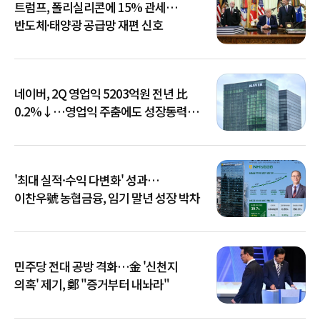
트럼프, 폴리실리콘에 15% 관세…
반도체·태양광 공급망 재편 신호
네이버, 2Q 영업익 5203억원 전년 比
0.2%↓…영업익 주춤에도 성장동력
키운다
'최대 실적·수익 다변화' 성과…
이찬우號 농협금융, 임기 말년 성장 박차
민주당 전대 공방 격화…金 '신천지
의혹' 제기, 鄭 "증거부터 내놔라"