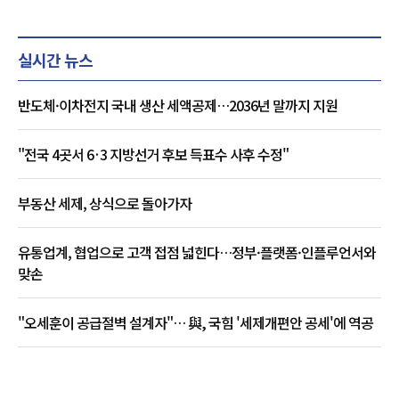
실시간 뉴스
반도체·이차전지 국내 생산 세액공제…2036년 말까지 지원
"전국 4곳서 6·3 지방선거 후보 득표수 사후 수정"
부동산 세제, 상식으로 돌아가자
유통업계, 협업으로 고객 접점 넓힌다…정부·플랫폼·인플루언서와
맞손
"오세훈이 공급절벽 설계자"… 與, 국힘 '세제개편안 공세'에 역공