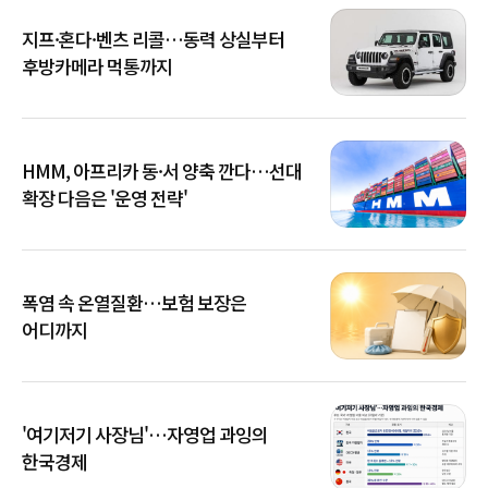
지프·혼다·벤츠 리콜…동력 상실부터
후방카메라 먹통까지
HMM, 아프리카 동·서 양축 깐다…선대
확장 다음은 '운영 전략'
폭염 속 온열질환…보험 보장은
어디까지
'여기저기 사장님'…자영업 과잉의
한국경제