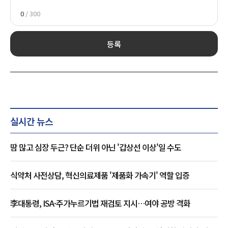
0
/ 300
등록
실시간 뉴스
땀 많고 심장 두근? 단순 더위 아닌 '갑상선 이상'일 수도
식약처 사전상담, 혁신의료제품 '제품화 가속기' 역할 입증
李대통령, ISA·주가누르기법 재검토 지시…여야 공방 격화