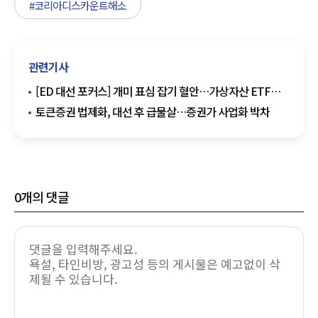
#코리아디스카운트해소
관련기사
[ED 대선 포커스] 개미 표심 잡기 혈안…가상자산 ETF에
입 모은 이재명·김문수
토큰증권 법제화, 대선 후 급물살…증권가 사업화 박차
0
개의 댓글