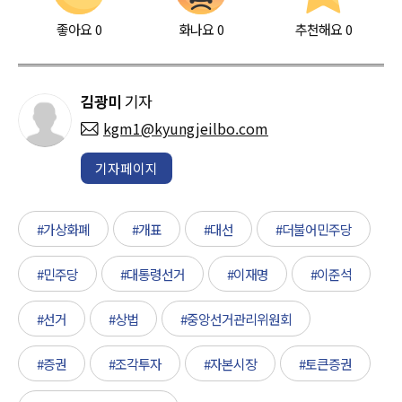
좋아요
0
화나요
0
추천해요
0
김광미
기자
kgm1@kyungjeilbo.com
기자페이지
#가상화폐
#개표
#대선
#더불어민주당
#민주당
#대통령선거
#이재명
#이준석
#선거
#상법
#중앙선거관리위원회
#증권
#조각투자
#자본시장
#토큰증권