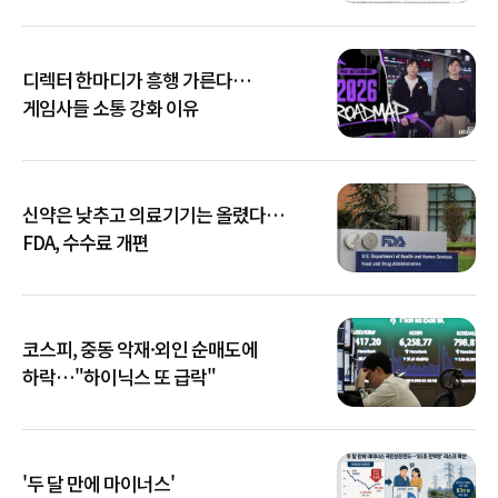
디렉터 한마디가 흥행 가른다…
게임사들 소통 강화 이유
신약은 낮추고 의료기기는 올렸다…
FDA, 수수료 개편
코스피, 중동 악재·외인 순매도에
하락…"하이닉스 또 급락"
'두 달 만에 마이너스'