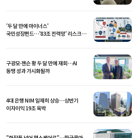
'두 달 만에 마이너스'
국민성장펀드…'83조 전력망' 리스크
확산
구광모·젠슨 황 두 달 만에 재회…AI
동맹 성과 가시화될까
4대 은행 NIM 일제히 상승…상반기
이자이익 19조 육박
"화장품 넘어 헬스케어로"…한국콜마,