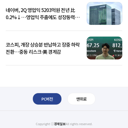
네이버, 2Q 영업익 5203억원 전년 比
0.2%↓…영업익 주춤에도 성장동력
키운다
코스피, 개장 상승분 반납하고 장중 하락
전환…중동 리스크·美 경계감
PC버전
맨위로
Copyright ⓒ
경제일보
All rights reserved.