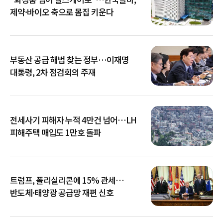
제약·바이오 축으로 몸집 키운다
부동산 공급 해법 찾는 정부…이재명
대통령, 2차 점검회의 주재
전세사기 피해자 누적 4만건 넘어…LH
피해주택 매입도 1만호 돌파
트럼프, 폴리실리콘에 15% 관세…
반도체·태양광 공급망 재편 신호