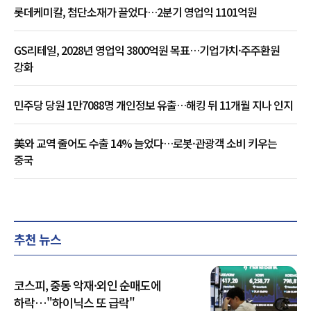
롯데케미칼, 첨단소재가 끌었다…2분기 영업익 1101억원
GS리테일, 2028년 영업익 3800억원 목표…기업가치·주주환원
강화
민주당 당원 1만7088명 개인정보 유출…해킹 뒤 11개월 지나 인지
美와 교역 줄어도 수출 14% 늘었다…로봇·관광객 소비 키우는
중국
추천 뉴스
코스피, 중동 악재·외인 순매도에
하락…"하이닉스 또 급락"