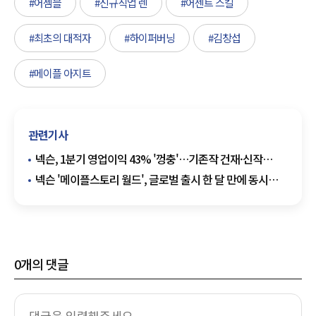
#어셈블
#신규직업 렌
#어센트 스킬
#최초의 대적자
#하이퍼버닝
#김창섭
#메이플 아지트
관련기사
넥슨, 1분기 영업이익 43% '껑충'…기존작 건재·신작
기대감 '쌍끌이'
넥슨 '메이플스토리 월드', 글로벌 출시 한 달 만에 동시
접속자 2.3배 성장
0
개의 댓글