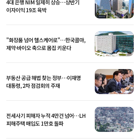
4대 은행 NIM 일제히 상승…상반기
이자이익 19조 육박
"화장품 넘어 헬스케어로"…한국콜마,
제약·바이오 축으로 몸집 키운다
부동산 공급 해법 찾는 정부…이재명
대통령, 2차 점검회의 주재
전세사기 피해자 누적 4만건 넘어…LH
피해주택 매입도 1만호 돌파