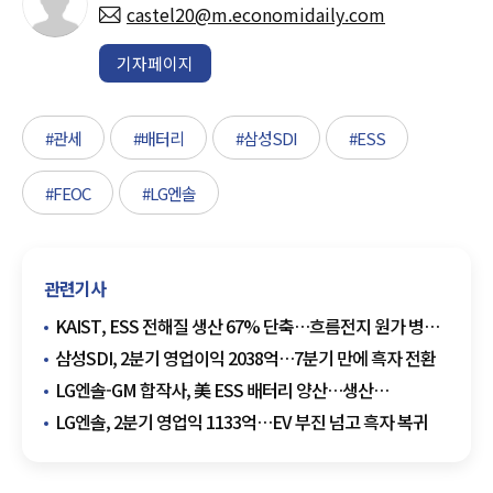
castel20@m.economidaily.com
기자페이지
#관세
#배터리
#삼성SDI
#ESS
#FEOC
#LG엔솔
관련기사
KAIST, ESS 전해질 생산 67% 단축…흐름전지 원가 병목
풀었다
삼성SDI, 2분기 영업이익 2038억…7분기 만에 흑자 전환
LG엔솔-GM 합작사, 美 ESS 배터리 양산…생산
포트폴리오 재편
LG엔솔, 2분기 영업익 1133억…EV 부진 넘고 흑자 복귀