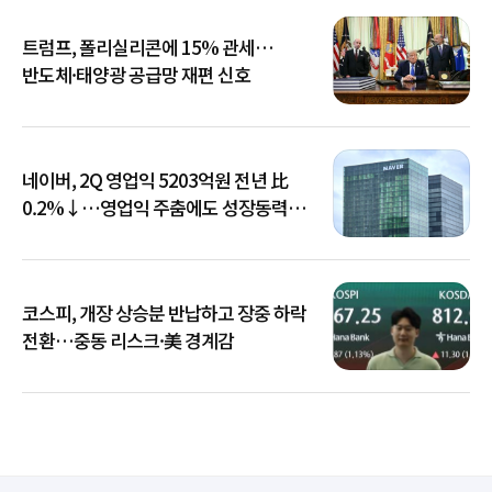
트럼프, 폴리실리콘에 15% 관세…
반도체·태양광 공급망 재편 신호
네이버, 2Q 영업익 5203억원 전년 比
0.2%↓…영업익 주춤에도 성장동력
키운다
코스피, 개장 상승분 반납하고 장중 하락
전환…중동 리스크·美 경계감