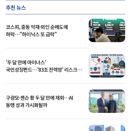
추천 뉴스
코스피, 중동 악재·외인 순매도에
하락…"하이닉스 또 급락"
'두 달 만에 마이너스'
국민성장펀드…'83조 전력망' 리스크
확산
구광모·젠슨 황 두 달 만에 재회…AI
동맹 성과 가시화될까