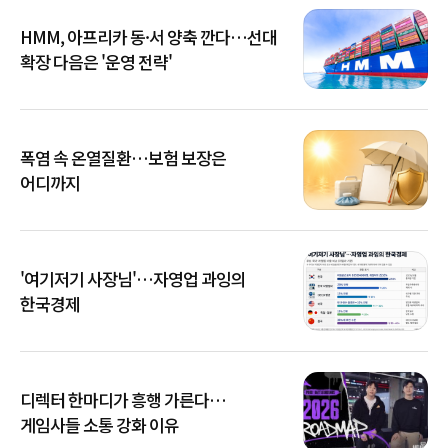
HMM, 아프리카 동·서 양축 깐다…선대
확장 다음은 '운영 전략'
폭염 속 온열질환…보험 보장은
어디까지
'여기저기 사장님'…자영업 과잉의
한국경제
디렉터 한마디가 흥행 가른다…
게임사들 소통 강화 이유