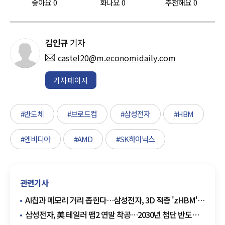
좋아요
0
화나요
0
추천해요
0
김인규
기자
castel20@m.economidaily.com
기자페이지
#반도체
#브로드컴
#삼성전자
#HBM
#엔비디아
#AMD
#SK하이닉스
관련기사
AI칩과 메모리 거리 좁힌다…삼성전자, 3D 적층 'zHBM'
첫 공개
삼성전자, 美 테일러 팹2 연말 착공…2030년 첨단 반도체