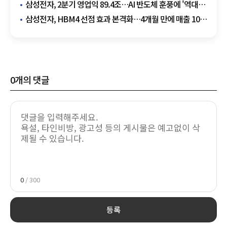
양산 목표
삼성전자, 2분기 영업익 89.4조…AI 반도체 훈풍에 '역대
최대'
삼성전자, HBM4 선점 효과 본격화…4개월 만에 매출 10억
달러 돌파
0
개의 댓글
0
/ 300
등록