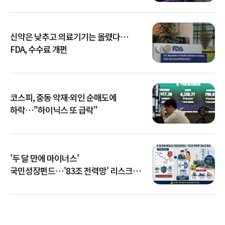
신약은 낮추고 의료기기는 올렸다…
FDA, 수수료 개편
코스피, 중동 악재·외인 순매도에
하락…"하이닉스 또 급락"
'두 달 만에 마이너스'
국민성장펀드…'83조 전력망' 리스크
확산