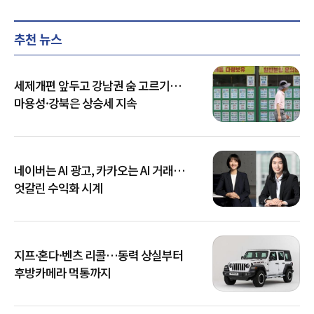
추천 뉴스
세제개편 앞두고 강남권 숨 고르기…
마용성·강북은 상승세 지속
네이버는 AI 광고, 카카오는 AI 거래…
엇갈린 수익화 시계
지프·혼다·벤츠 리콜…동력 상실부터
후방카메라 먹통까지