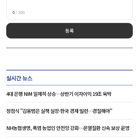
0
/ 300
등록
실시간 뉴스
4대 은행 NIM 일제히 상승…상반기 이자이익 19조 육박
정점식 "김용범은 실책 실장·한국 경제 빌런…경질해야"
NH농협생명, 폭염 농업인 안전망 강화…온열질환 신속 보상 운영