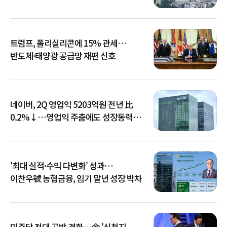
트럼프, 폴리실리콘에 15% 관세…
반도체·태양광 공급망 재편 신호
네이버, 2Q 영업익 5203억원 전년 比
0.2%↓…영업익 주춤에도 성장동력
키운다
'최대 실적·수익 다변화' 성과…
이찬우號 농협금융, 임기 말년 성장 박차
민주당 전대 공방 격화…金 '신천지