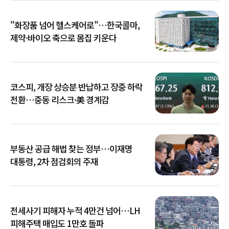
"화장품 넘어 헬스케어로"…한국콜마,
제약·바이오 축으로 몸집 키운다
코스피, 개장 상승분 반납하고 장중 하락
전환…중동 리스크·美 경계감
부동산 공급 해법 찾는 정부…이재명
대통령, 2차 점검회의 주재
전세사기 피해자 누적 4만건 넘어…LH
피해주택 매입도 1만호 돌파