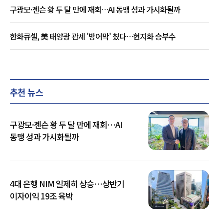
구광모·젠슨 황 두 달 만에 재회…AI 동맹 성과 가시화될까
한화큐셀, 美 태양광 관세 '방어막' 쳤다…현지화 승부수
추천 뉴스
구광모·젠슨 황 두 달 만에 재회…AI
동맹 성과 가시화될까
4대 은행 NIM 일제히 상승…상반기
이자이익 19조 육박