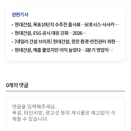
관련기사
현대건설, 목동10단지 수주전 출사표…모포시스·사사키
앞세워 설계 승부
현대건설, ESG 공시 대응 강화…2026
지속가능경영보고서 발간
[데일리 건설 브리프] 현대건설, 현장 환경·안전관리 위한
무인로봇 도입 확대 추진 外
현대건설, 매출 줄었지만 이익 늘었다…2분기 영업익
2618억원·전년比 20.7%↑
0
개의 댓글