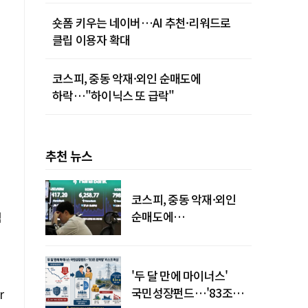
숏폼 키우는 네이버…AI 추천·리워드로
클립 이용자 확대
코스피, 중동 악재·외인 순매도에
하락…"하이닉스 또 급락"
추천 뉴스
코스피, 중동 악재·외인
순매도에
컴
하락…"하이닉스 또
급락"
'두 달 만에 마이너스'
국민성장펀드…'83조
r