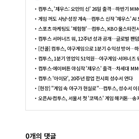
컴투스, '제우스: 오만의 신' 26일 출격…하반기 M
게임 꺼도 사냥·성장 계속…컴투스 신작 '제우스' AI
스포츠 마케팅도 '체험형'…컴투스, KBO 올스타전서
컴투스 서머너즈 워, 12주년 성과 공개…글로벌 팬덤
[컨콜] 컴투스, 야구게임으로 1분기 수익성 방어…
컴투스, 1분기 영업익 51억원…야구게임·서머너즈 
컴투스·에이버튼 야심작 '제우스' 출격…차세대 MM
컴투스 '아이모', 20주년 팝업 전시회 성수서 연다
[현장] "게임 속 야구가 현실로"…컴투스, 성수서 
오픈AI·컴투스, 서울서 첫 '코덱스' 게임 해커톤…송
0
개의 댓글