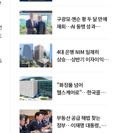
전력망' 리스크 확산
e
구광모·젠슨 황 두 달 만에
재회…AI 동맹 성과
번
가시화될까
조
4대 은행 NIM 일제히
상승…상반기 이자이익
G
19조 육박
"화장품 넘어
헬스케어로"…한국콜마,
제약·바이오 축으로 몸집
키운다
부동산 공급 해법 찾는
정부…이재명 대통령, 2차
점검회의 주재