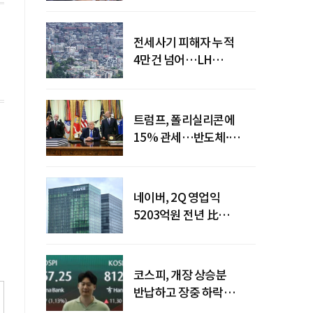
전세사기 피해자 누적
4만건 넘어…LH
피해주택 매입도 1만호
돌파
트럼프, 폴리실리콘에
15% 관세…반도체·
태양광 공급망 재편 신호
네이버, 2Q 영업익
5203억원 전년 比
0.2%↓…영업익
주춤에도 성장동력 키운다
코스피, 개장 상승분
반납하고 장중 하락
전환…중동 리스크·美