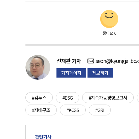
좋아요
0
선재관
기자
seon@kyungjeilbo
기자페이지
제보하기
#컴투스
#ESG
#지속가능경영보고서
#지배구조
#KCGS
#GRI
관련기사