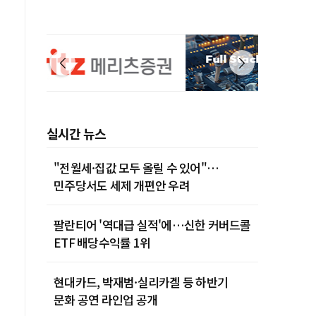
실시간 뉴스
"전월세·집값 모두 올릴 수 있어"…
민주당서도 세제 개편안 우려
팔란티어 '역대급 실적'에…신한 커버드콜
ETF 배당수익률 1위
현대카드, 박재범·실리카겔 등 하반기
문화 공연 라인업 공개