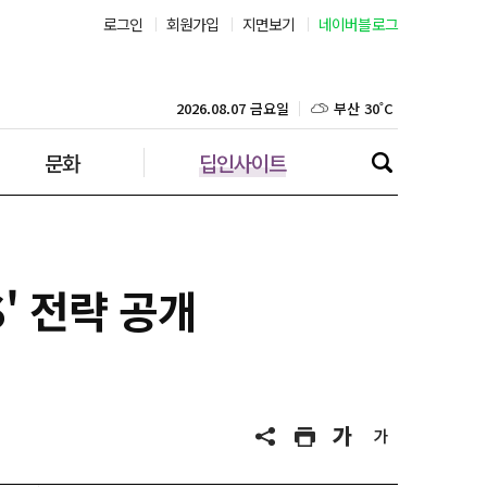
로그인
회원가입
지면보기
네이버블로그
부산 30˚C
대구 33˚C
2026.08.07 금요일
문화
딥인사이트
인천 32˚C
광주 32˚C
대전 34˚C
' 전략 공개
울산 30˚C
강릉 30˚C
제주 30˚C