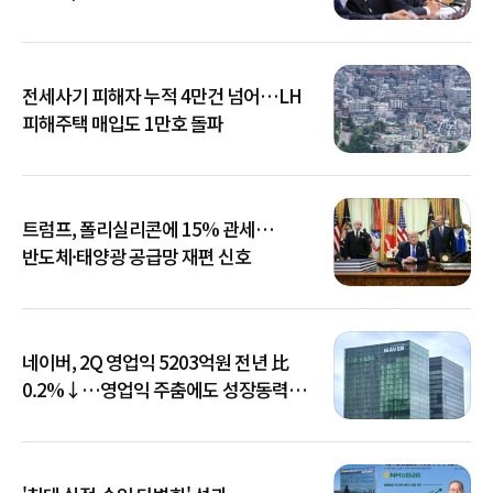
전세사기 피해자 누적 4만건 넘어…LH
피해주택 매입도 1만호 돌파
트럼프, 폴리실리콘에 15% 관세…
반도체·태양광 공급망 재편 신호
네이버, 2Q 영업익 5203억원 전년 比
0.2%↓…영업익 주춤에도 성장동력
키운다