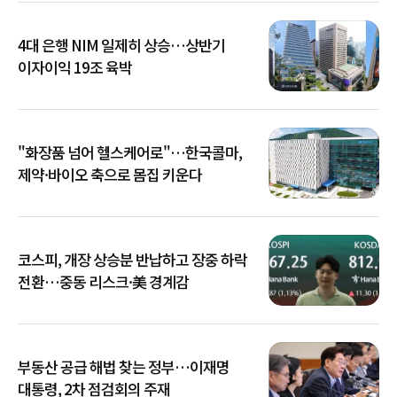
4대 은행 NIM 일제히 상승…상반기
이자이익 19조 육박
"화장품 넘어 헬스케어로"…한국콜마,
제약·바이오 축으로 몸집 키운다
코스피, 개장 상승분 반납하고 장중 하락
전환…중동 리스크·美 경계감
부동산 공급 해법 찾는 정부…이재명
대통령, 2차 점검회의 주재