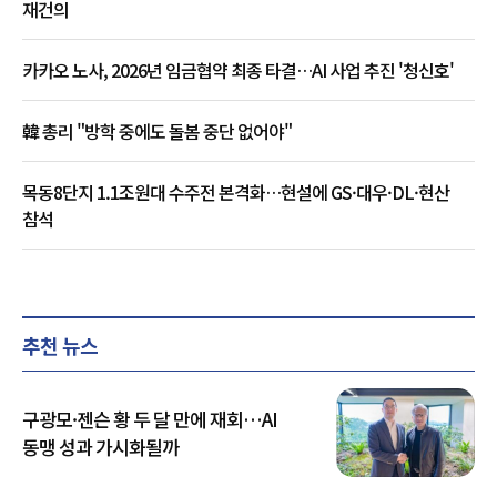
재건의
카카오 노사, 2026년 임금협약 최종 타결…AI 사업 추진 '청신호'
韓 총리 "방학 중에도 돌봄 중단 없어야"
목동8단지 1.1조원대 수주전 본격화…현설에 GS·대우·DL·현산
참석
추천 뉴스
구광모·젠슨 황 두 달 만에 재회…AI
동맹 성과 가시화될까