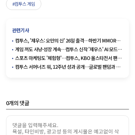
#컴투스 게임
관련기사
컴투스, '제우스: 오만의 신' 26일 출격…하반기 MMORPG
AI·경제 시스템으로 공략한다
게임 꺼도 사냥·성장 계속…컴투스 신작 '제우스' AI 모드
공개
스포츠 마케팅도 '체험형'…컴투스, KBO 올스타전서 팬
접점 확대
컴투스 서머너즈 워, 12주년 성과 공개…글로벌 팬덤과 쓴
흥행 역사
0
개의 댓글