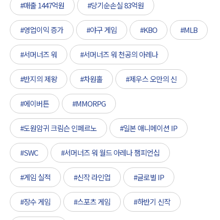
#매출 1447억원
#당기순손실 83억원
#영업이익 증가
#야구 게임
#KBO
#MLB
#서머너즈 워
#서머너즈 워 천공의 아레나
#반지의 제왕
#차원홀
#제우스 오만의 신
#에이버튼
#MMORPG
#도원암귀 크림슨 인페르노
#일본 애니메이션 IP
#SWC
#서머너즈 워 월드 아레나 챔피언십
#게임 실적
#신작 라인업
#글로벌 IP
#장수 게임
#스포츠 게임
#하반기 신작